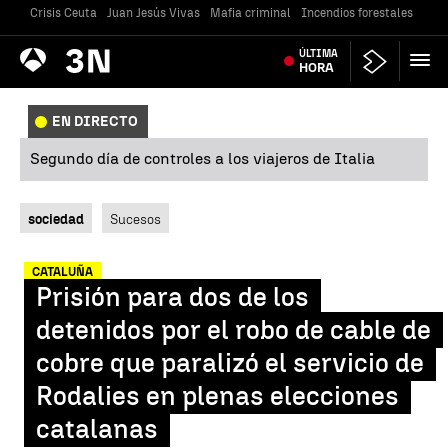
Crisis Ceuta
Juan Jesús Vivas
Mafia criminal
Incendios forestales
Vivi
Antena
ÚLTIMA
Noticias
3
HORA
EN DIRECTO
Segundo día de controles a los viajeros de Italia
sociedad
Sucesos
CATALUÑA
Prisión para dos de los
detenidos por el robo de cable de
cobre que paralizó el servicio de
Rodalies en plenas elecciones
catalanas