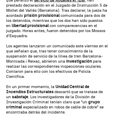
que paralizó el
servicio de Rodalies el 12M
, han
prestado declaración en el Juzgado de Instrucción 5 de
Mollet del Vallès (Barcelona). Tras declarar, la jueza ha
acordado
prisión provisional
comunicada para dos de
los detenidos, mientras que los dos han sido puestos
en
libertad provisional
con comparecencias en el
juzgado. Horas antes, fueron detenidos por los Mossos
d'Esquadra.
Los agentes lanzaron un comunicado este viernes en el
que señalan que, tras tener conocimiento de la
suspensión de servicio de la línea de tren Barcelona-
Montcada i Reixac, abrieron una
investigación
para
realizar las correspondientes inspecciones oculares.
Contaron para ello con los efectivos de Policía
Científica.
En un primer momento, la
Unidad Central de
Incendios Estructurales
descartó que se tratase de
un
sabotaje
. Los investigadores de la División de
Investigación Criminal tenían claro que "un
grupo
criminal
especializado en robos de cable de cobre" se
encontraba detrás del incidente.