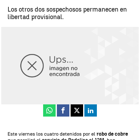
Los otros dos sospechosos permanecen en
libertad provisional.
Prisión para dos de los detenidos por el robo de cable de cobre que
paralizó el servicio de Rodalies en plenas elecciones catalanas |
Europa Press
Miguel Salazar
Actualizado:
24 de mayo de 2024, 21:26
Publicado:
24 de mayo de 2024, 19:31
Whatsapp
Facebook
X
Linkedin
Este viernes los cuatro detenidos por el
robo de cobre