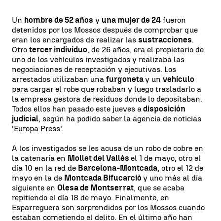
Un
hombre de 52 años
y
una mujer de 24
fueron
detenidos por los Mossos después de comprobar que
eran los encargados de realizar las
sustracciones
.
Otro
tercer individuo
, de 26 años, era el propietario de
uno de los vehículos investigados y realizaba las
negociaciones de receptación y ejecutivas. Los
arrestados utilizaban una
furgoneta
y un
vehículo
para cargar el robe que robaban y luego trasladarlo a
la empresa gestora de residuos donde lo depositaban.
Todos ellos han pasado este jueves a
disposición
judicial
, según ha podido saber la agencia de noticias
'Europa Press'.
A los investigados se les acusa de un robo de cobre en
la catenaria en
Mollet del Vallès
el 1 de mayo, otro el
día 10 en la red de
Barcelona-Montcada
, otro el 12 de
mayo en la de
Montcada Bifucarció
y uno más al día
siguiente en
Olesa de Montserrat
, que se acaba
repitiendo el día 18 de mayo. Finalmente, en
Esparreguera son sorprendidos por los Mossos cuando
estaban cometiendo el delito. En el último año han