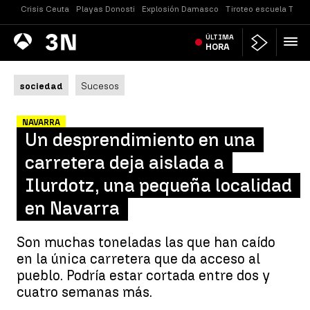
Crisis Ceuta
Playas Donosti
Explosión Damasco
Tiroteo escuela Taila
Antena
ÚLTIMA
Noticias
3
HORA
sociedad
Sucesos
NAVARRA
Un desprendimiento en una
carretera deja aislada a
Ilurdotz, una pequeña localidad
en Navarra
Son muchas toneladas las que han caído
en la única carretera que da acceso al
pueblo. Podría estar cortada entre dos y
cuatro semanas más.