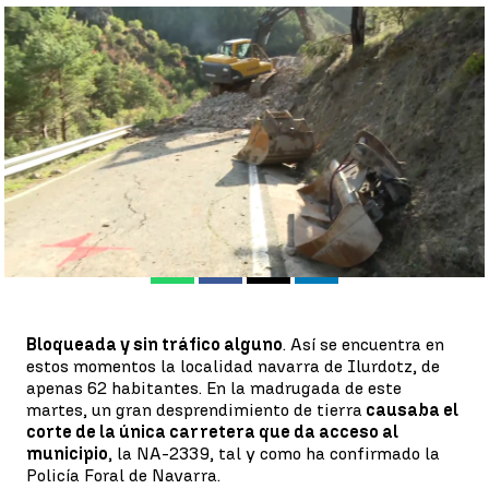
La carretera podría estar cortada entre dos y cuatro semanas
más |
Antena 3 Noticias
Juan A. Vargas
Publicado:
30 de noviembre de 2022, 17:30
Whatsapp
Facebook
X
Linkedin
Bloqueada y sin tráfico alguno
. Así se encuentra en
estos momentos la localidad navarra de Ilurdotz, de
apenas 62 habitantes. En la madrugada de este
martes, un gran desprendimiento de tierra
causaba el
corte de la única carretera que da acceso al
municipio
, la NA-2339, tal y como ha confirmado la
Policía Foral de Navarra.