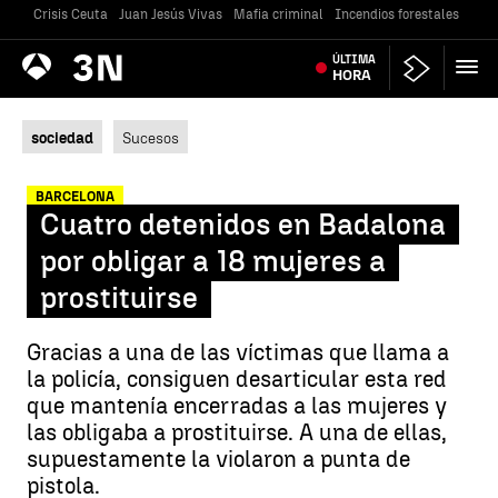
Crisis Ceuta
Juan Jesús Vivas
Mafia criminal
Incendios forestales
Vivi
Antena
ÚLTIMA
Noticias
3
HORA
sociedad
Sucesos
BARCELONA
Cuatro detenidos en Badalona
por obligar a 18 mujeres a
prostituirse
Gracias a una de las víctimas que llama a
la policía, consiguen desarticular esta red
que mantenía encerradas a las mujeres y
las obligaba a prostituirse. A una de ellas,
supuestamente la violaron a punta de
pistola.