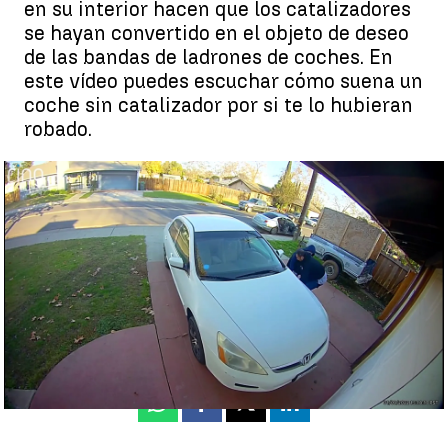
en su interior hacen que los catalizadores
se hayan convertido en el objeto de deseo
de las bandas de ladrones de coches. En
este vídeo puedes escuchar cómo suena un
coche sin catalizador por si te lo hubieran
robado.
Nueva oleada de robos de catalizadores |
Antena 3 Noticias
Paco Suárez
Publicado:
17 de diciembre de 2022, 21:46
Whatsapp
Facebook
X
Linkedin