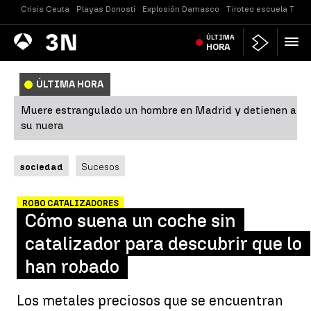
Crisis Ceuta
Playas Donosti
Explosión Damasco
Tiroteo escuela Taila
Antena
ÚLTIMA
Noticias
3
HORA
ÚLTIMA HORA
Muere estrangulado un hombre en Madrid y detienen a
su nuera
sociedad
Sucesos
ROBO CATALIZADORES
Cómo suena un coche sin
catalizador para descubrir que lo
han robado
Los metales preciosos que se encuentran