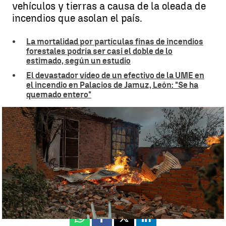
vehículos y tierras a causa de la oleada de
incendios que asolan el país.
La mortalidad por partículas finas de incendios
forestales podría ser casi el doble de lo
estimado, según un estudio
El devastador vídeo de un efectivo de la UME en
el incendio en Palacios de Jamuz, León: "Se ha
quemado entero"
Seguros |
Europa Press
Paloma Álvarez
Publicado:
15 de agosto de 2025, 19:17
Whatsapp
Facebook
X
Linkedin