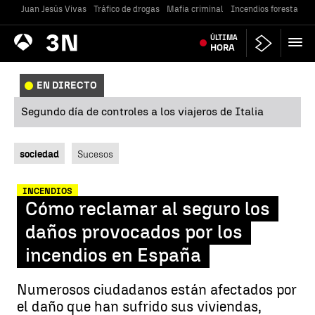
Juan Jesús Vivas
Tráfico de drogas
Mafia criminal
Incendios forestales
Antena
ÚLTIMA
Noticias
3
HORA
EN DIRECTO
Segundo día de controles a los viajeros de Italia
sociedad
Sucesos
INCENDIOS
Cómo reclamar al seguro los
daños provocados por los
incendios en España
Numerosos ciudadanos están afectados por
el daño que han sufrido sus viviendas,