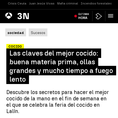
Crisis Ceuta
Juan Jesús Vivas
Mafia criminal
Incendios forestales
Vi
Antena
ÚLTIMA
Noticias
3
HORA
sociedad
Sucesos
COCIDO
Las claves del mejor cocido:
buena materia prima, ollas
grandes y mucho tiempo a fuego
lento
Descubre los secretos para hacer el mejor
cocido de la mano en el fin de semana en
el que se celebra la feria del cocido en
Lalín.