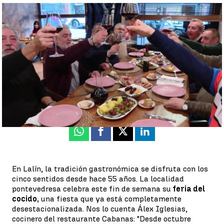
Las claves del mejor cocido |
Las claves del mejor cocido: buena
materia prima, ollas grandes y mucho tiempo a fuego lento
Eva Conde-Corbal
Publicado:
12 de febrero de 2023, 09:04
Whatsapp
Facebook
X
Linkedin
En Lalín, la tradición gastronómica se disfruta con los
cinco sentidos desde hace 55 años. La localidad
pontevedresa celebra este fin de semana su
feria del
cocido,
una fiesta que ya está completamente
desestacionalizada. Nos lo cuenta Álex Iglesias,
cocinero del restaurante Cabanas: "Desde octubre