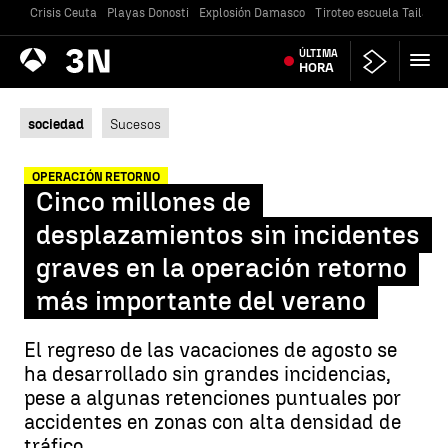
Crisis Ceuta
Playas Donosti
Explosión Damasco
Tiroteo escuela Tailandi
Antena
ÚLTIMA
Noticias
3
HORA
sociedad
Sucesos
OPERACIÓN RETORNO
Cinco millones de
desplazamientos sin incidentes
graves en la operación retorno
más importante del verano
El regreso de las vacaciones de agosto se
ha desarrollado sin grandes incidencias,
pese a algunas retenciones puntuales por
accidentes en zonas con alta densidad de
tráfico.