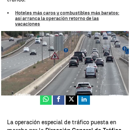
Hoteles más caros y combustibles más baratos:
así arranca la operación retorno de las
vacaciones
Cinco millones de desplazamientos sin incidentes graves en la
operación retorno más importante del verano
Paloma Álvarez
Publicado:
31 de agosto de 2025, 21:16
Whatsapp
Facebook
X
Linkedin
La operación especial de tráfico puesta en