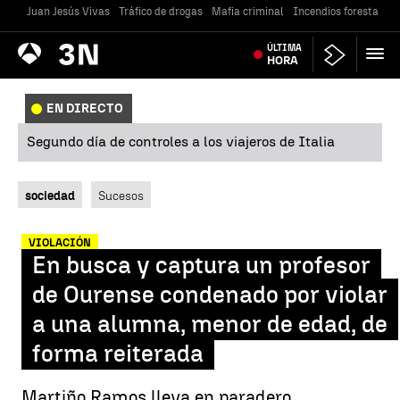
Juan Jesús Vivas
Tráfico de drogas
Mafia criminal
Incendios forestales
Antena
ÚLTIMA
Noticias
3
HORA
EN DIRECTO
Segundo día de controles a los viajeros de Italia
sociedad
Sucesos
VIOLACIÓN
En busca y captura un profesor
de Ourense condenado por violar
a una alumna, menor de edad, de
forma reiterada
Martiño Ramos lleva en paradero