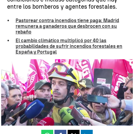
entre los bomberos y agentes forestales.
Pastorear contra incendios tiene paga: Madrid
remunera a ganaderos que desbrocen con su
rebaño
El cambio climático multiplicó por 40 las
probabilidades de sufrir incendios forestales en
España y Portugal
Bomberos forestales y agentes medioambientales claman en
Valladolid por un Pacto de Estado
Susana Ahijado
Publicado:
24 de septiembre de 2025, 18:43