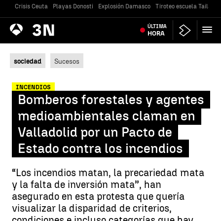
Crisis Ceuta
Playas Donosti
Explosión Damasco
Tiroteo escuela Tailandi
Antena
ÚLTIMA
Noticias
3
HORA
sociedad
Sucesos
INCENDIOS
Bomberos forestales y agentes
medioambientales claman en
Valladolid por un Pacto de
Estado contra los incendios
“Los incendios matan, la precariedad mata
y la falta de inversión mata”, han
asegurado en esta protesta que quería
visualizar la disparidad de criterios,
condiciones e incluso categorías que hay