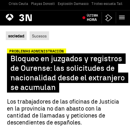
Crisis Ceuta
Playas Donosti
Explosión Damasco
Tiroteo escuela Tailandi
Antena
ÚLTIMA
Noticias
3
HORA
sociedad
Sucesos
PROBLEMAS ADMINISTRACIÓN
Bloqueo en juzgados y registros
de Ourense: las solicitudes de
nacionalidad desde el extranjero
se acumulan
Los trabajadores de las oficinas de Justicia
en la provincia no dan abasto con la
cantidad de llamadas y peticiones de
descendientes de españoles.