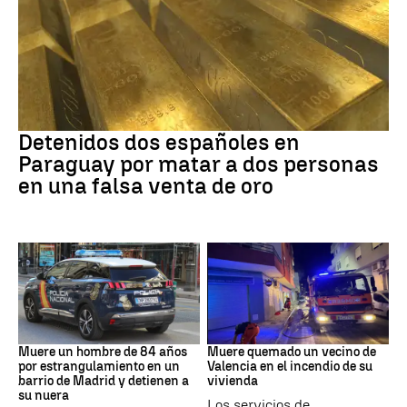
Paraguay
Detenidos dos españoles en
Paraguay por matar a dos personas
en una falsa venta de oro
Suceso
INCENDIO
Muere un hombre de 84 años
Muere quemado un vecino de
por estrangulamiento en un
Valencia en el incendio de su
barrio de Madrid y detienen a
vivienda
su nuera
Los servicios de