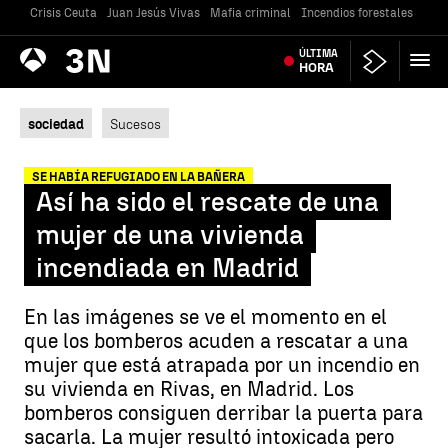
Crisis Ceuta
Juan Jesús Vivas
Mafia criminal
Incendios forestales
Vivi
Antena
ÚLTIMA
Noticias
3
HORA
sociedad
Sucesos
SE HABÍA REFUGIADO EN LA BAÑERA
Así ha sido el rescate de una
mujer de una vivienda
incendiada en Madrid
En las imágenes se ve el momento en el
que los bomberos acuden a rescatar a una
mujer que está atrapada por un incendio en
su vivienda en Rivas, en Madrid. Los
bomberos consiguen derribar la puerta para
sacarla. La mujer resultó intoxicada pero