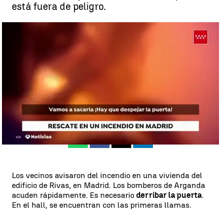
está fuera de peligro.
Así ha sido el rescate de una mujer de una vivienda incendiada en
Madrid |
Antena 3 Noticias
Madrid
Antena 3 Noticias
Publicado:
17 de enero de 2019, 18:14
Whatsapp
Facebook
X
Linkedin
Los vecinos avisaron del incendio en una vivienda del
edificio de Rivas, en Madrid. Los bomberos de Arganda
acuden rápidamente. Es necesario
derribar la puerta
.
En el hall, se encuentran con las primeras llamas.