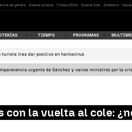
lencia de género
Guerra Ucrania
Tiroteo EEUU
Guerra Irán
Infantino
Vacac
OTERÍAS
TIEMPO
PROGRAMAS
MULTIME
 turista tras dar positivo en hantavirus
 estás buscando?
omparecencia urgente de Sánchez y varios ministros por la cri
 con la vuelta al cole: ¿
ar