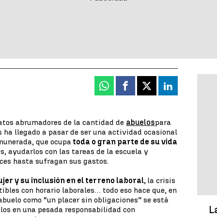
Whatsapp
Facebook
X
Linkedin
datos abrumadores de la cantidad de
abuelos
para
s ha llegado a pasar de ser una actividad ocasional
emunerada, que ocupa
toda o gran parte de su vida
s, ayudarlos con las tareas de la escuela y
eces hasta sufragan sus gastos.
ujer y su inclusión en el terreno laboral,
la crisis
bles con horario laborales… todo eso hace que, en
 abuelo como “un placer sin obligaciones” se está
L
llos en una pesada responsabilidad con