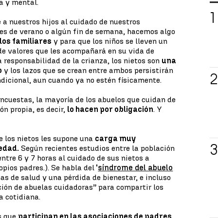
a y mental.
 nuestros hijos al cuidado de nuestros
nes de verano o algún fin de semana, hacemos algo
los familiares
y para que los niños se lleven un
de valores que les acompañará en su vida de
la responsabilidad de la crianza, los nietos son
una
o
y los lazos que se crean entre ambos persistirán
dicional, aun cuando ya no estén físicamente.
ncuestas, la mayoría de los abuelos que cuidan de
ón propia, es decir,
lo hacen por obligación
. Y
e los nietos les supone una
carga muy
edad.
Según recientes estudios entre la población
ntre 6 y 7 horas al cuidado de sus nietos a
ios padres.). Se habla del
'
síndrome del abuelo
as de salud y una pérdida de bienestar, e incluso
ción de abuelas cuidadoras” para compartir los
a cotidiana.
s que
participan en las asociaciones de padres