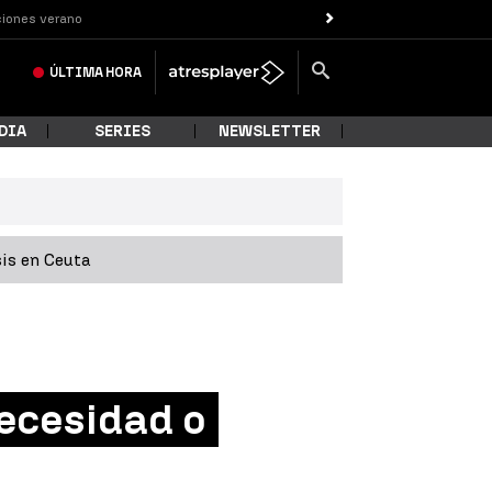
iones verano
ÚLTIMA
HORA
DIA
SERIES
NEWSLETTER
sis en Ceuta
necesidad o