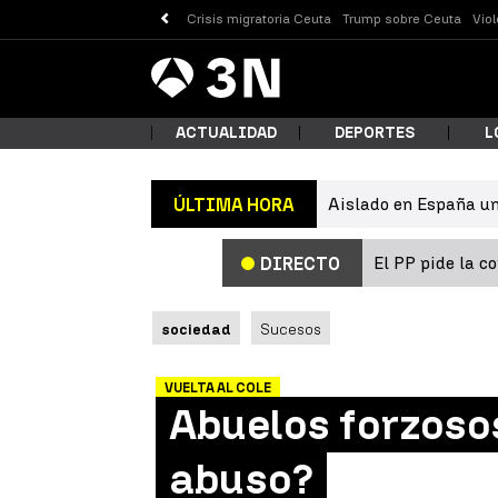
Crisis migratoria Ceuta
Trump sobre Ceuta
Vio
Antena
Noticias
3
ACTUALIDAD
DEPORTES
L
Aislado en España un
ÚLTIMA HORA
¿Qué
El PP pide la c
DIRECTO
sociedad
Sucesos
VUELTA AL COLE
Abuelos forzosos
Busc
abuso?