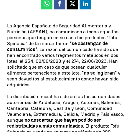
Whatsapp
Facebook
X
Linkedin
La Agencia Española de Seguridad Alimentaria y
Nutrición (AESAN), ha comunicado a todas aquellas
personas que tengan en su casa los productos "Tofu
Spinacia" de la marca Taifun
"se abstengan de
consumirlos"
. La razón del comunicado ha sido que
han encontrado varios fragmentos metálicos en dos
lotes: el 254, 02/06/2023 y el 274, 22/06/2023. Han
solicitado que en caso de que posean cualquier
alimento perteneciente a este lote,
"no se ingieran"
y
sean devueltos al establecimiento donde hayan sido
adquiridos.
La distribución inicial ha sido en las las comunidades
autónomas de Andalucía, Aragón, Asturias, Baleares,
Cantabria, Cataluña, Castilla y León, Comunidad
Valenciana, Extremadura, Galicia, Madrid y País Vasco,
aunque
no descartan que hayan podido ser
redistribuidas a más comunidades
. El producto Tofu
Spinacia se vende en envases de plástico de 200