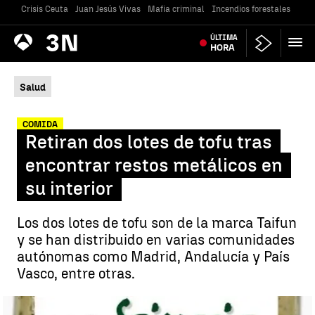
Crisis Ceuta
Juan Jesús Vivas
Mafia criminal
Incendios forestales
Vivi
Antena
ÚLTIMA
Noticias
3
HORA
Salud
COMIDA
Retiran dos lotes de tofu tras
encontrar restos metálicos en
su interior
Los dos lotes de tofu son de la marca Taifun
y se han distribuido en varias comunidades
autónomas como Madrid, Andalucía y País
Vasco, entre otras.