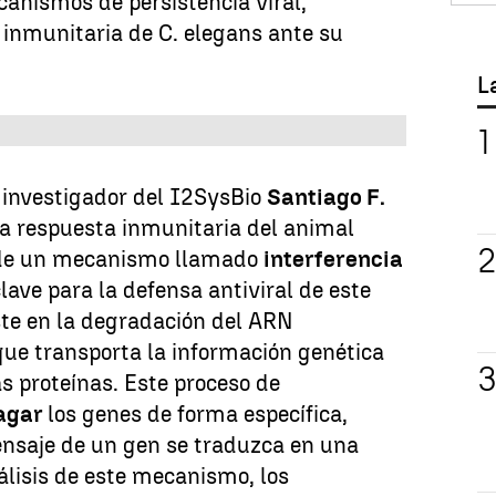
anismos de persistencia viral,
 inmunitaria de C. elegans ante su
L
l investigador del I2SysBio
Santiago F.
a respuesta inmunitaria del animal
e de un mecanismo llamado
interferencia
clave para la defensa antiviral de este
ste en la degradación del ARN
que transporta la información genética
as proteínas. Este proceso de
agar
los genes de forma específica,
ensaje de un gen se traduzca en una
nálisis de este mecanismo, los