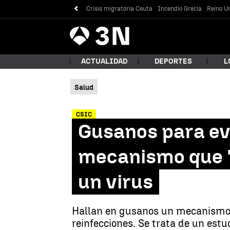
Crisis migratoria Ceuta
Incendio Grecia
Reino Un
Antena
Noticias
3
ACTUALIDAD
DEPORTES
L
Salud
¿Qué
CSIC
Gusanos para evi
mecanismo que '
un virus
Hallan en gusanos un mecanismo q
Bus
reinfecciones. Se trata de un est