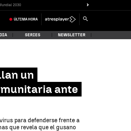
Mundial 2030
ÚLTIMA
HORA
DIA
SERIES
NEWSLETTER
llan un
nmunitaria ante
irus para defenderse frente a
emas que revela que el gusano