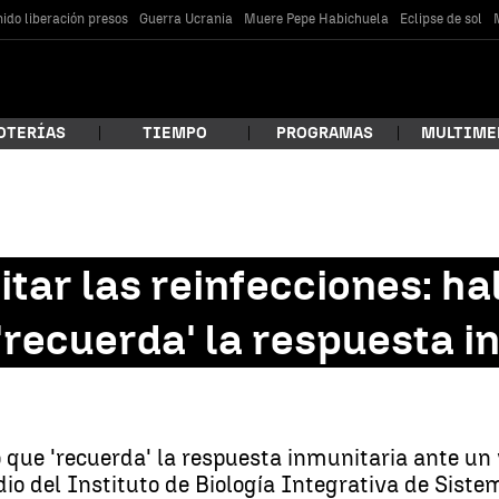
ido liberación presos
Guerra Ucrania
Muere Pepe Habichuela
Eclipse de sol
OTERÍAS
TIEMPO
PROGRAMAS
MULTIME
 estás buscando?
tar las reinfecciones: ha
recuerda' la respuesta i
ue 'recuerda' la respuesta inmunitaria ante un v
car
udio del Instituto de Biología Integrativa de Sist