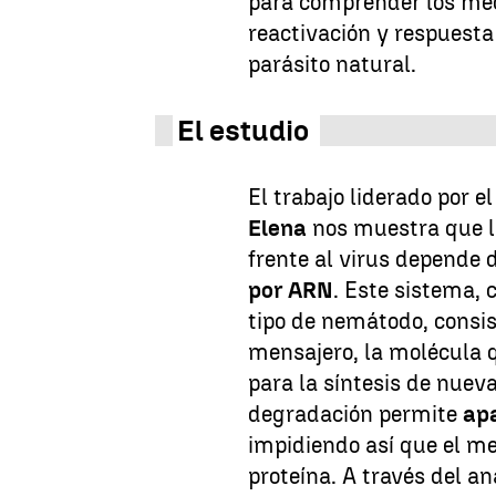
para comprender los mec
reactivación y respuesta
parásito natural.
El estudio
El trabajo liderado por e
Elena
nos muestra que l
frente al virus depend
por ARN
. Este sistema, 
tipo de nemátodo, consi
mensajero, la molécula 
para la síntesis de nuev
degradación permite
ap
impidiendo así que el m
proteína. A través del a