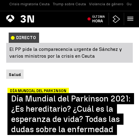
Crisis migratoria Ceuta
Trump sobre Ceuta
Violencia de género
Guerra
Antena
ÚLTIMA
Noticias
3
HORA
DIRECTO
El PP pide la comparecencia urgente de Sánchez y
varios ministros por la crisis en Ceuta
Salud
DÍA MUNDIAL DEL PARKINSON
Día Mundial del Parkinson 2021:
¿Es hereditario? ¿Cuál es la
esperanza de vida? Todas las
dudas sobre la enfermedad