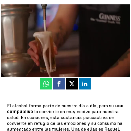
Aumenta el 'consumo de atracón' de alcohol en España: "Muchas
personas se medio intoxican antes de salir de casa" |
El
alcoholismo crece entre mujeres
Sonsoles Martín
Publicado:
16 de noviembre de 2022, 11:12
Whatsapp
Facebook
X
Linkedin
El alcohol forma parte de nuestro día a día, pero su
uso
compulsivo
lo convierte en muy nocivo para nuestra
salud. En ocasiones, esta sustancia psicoactiva se
convierte en refugio de las emociones y su consumo ha
aumentado entre las mujeres. Una de ellas es Raquel,