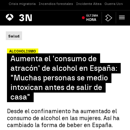
Crisis migratoria
Incendios forestales
Incidente Altea
Guerra Ucrania
Antena
ÚLTIMA
Noticias
3
HORA
Salud
ALCOHOLISMO
Aumenta el 'consumo de
atracón' de alcohol en España:
"Muchas personas se medio
intoxican antes de salir de
casa"
Desde el confinamiento ha aumentado el
consumo de alcohol en las mujeres. Así ha
cambiado la forma de beber en España.