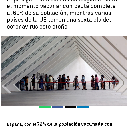
el momento vacunar con pauta completa
al 60% de su población, mientras varios
países de la UE temen una sexta ola del
coronavirus este otoño
Alemania califica de "milagro español" la campaña de
vacunación contra el coronavirus de nuestro país |
Efe
Antena 3 Noticias
Publicado:
07 de septiembre de 2021, 15:56
Whatsapp
Facebook
X
Linkedin
España, con el
72% de la población vacunada con