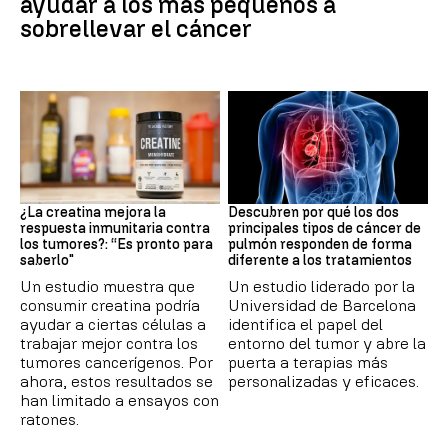
ayudar a los más pequeños a
sobrellevar el cáncer
Suplementos deportivos
Cáncer de pulmón
¿La creatina mejora la
Descubren por qué los dos
respuesta inmunitaria contra
principales tipos de cáncer de
los tumores?: “Es pronto para
pulmón responden de forma
saberlo"
diferente a los tratamientos
Un estudio muestra que
Un estudio liderado por la
consumir creatina podría
Universidad de Barcelona
ayudar a ciertas células a
identifica el papel del
trabajar mejor contra los
entorno del tumor y abre la
tumores cancerígenos. Por
puerta a terapias más
ahora, estos resultados se
personalizadas y eficaces.
han limitado a ensayos con
ratones.