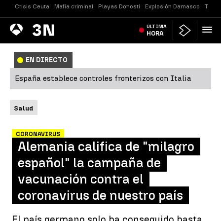
Crisis Ceuta
Mafia criminal
Playas Donosti
Explosión Damasco
Tirot
Antena
ÚLTIMA
Noticias
3
HORA
EN DIRECTO
España establece controles fronterizos con Italia
Salud
CORONAVIRUS
Alemania califica de "milagro
español" la campaña de
vacunación contra el
coronavirus de nuestro país
El país germano solo ha conseguido hasta