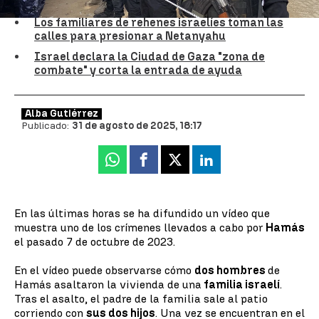
Los familiares de rehenes israelíes toman las
calles para presionar a Netanyahu
Israel declara la Ciudad de Gaza "zona de
combate" y corta la entrada de ayuda
Alba Gutiérrez
Publicado:
31 de agosto de 2025, 18:17
Whatsapp
Facebook
X
Linkedin
En las últimas horas se ha difundido un vídeo que
muestra uno de los crímenes llevados a cabo por
Hamás
el pasado 7 de octubre de 2023.
En el vídeo puede observarse cómo
dos hombres
de
Hamás asaltaron la vivienda de una
familia israelí
.
Tras el asalto, el padre de la familia sale al patio
corriendo con
sus dos hijos
. Una vez se encuentran en el