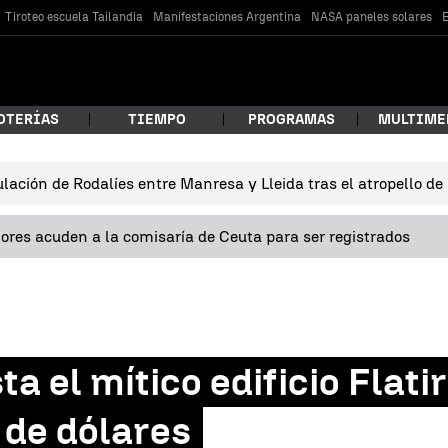
Tiroteo escuela Tailandia
Manifestaciones Argentina
NASA paneles solares
E
OTERÍAS
TIEMPO
PROGRAMAS
MULTIME
lación de Rodalíes entre Manresa y Lleida tras el atropello d
 estás buscando?
res acuden a la comisaría de Ceuta para ser registrados
a el mítico edificio Flat
car
 de dólares