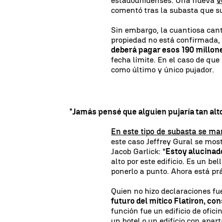
estadounidenses. Una nueva
v
comentó tras la subasta que su
Sin embargo, la cuantiosa canti
propiedad no está confirmada
deberá pagar esos 190 millon
fecha límite. En el caso de que
como último y único pujador.
"Jamás pensé que alguien pujaría tan alto 
En este tipo de subasta se ma
este caso Jeffrey Gural se mos
Jacob Garlick: "
Estoy alucinado
alto por este edificio. Es un b
ponerlo a punto. Ahora está pr
Quien no hizo declaraciones fue
futuro del mítico Flatiron, co
función fue un edificio de ofic
un hotel o un edificio con apar