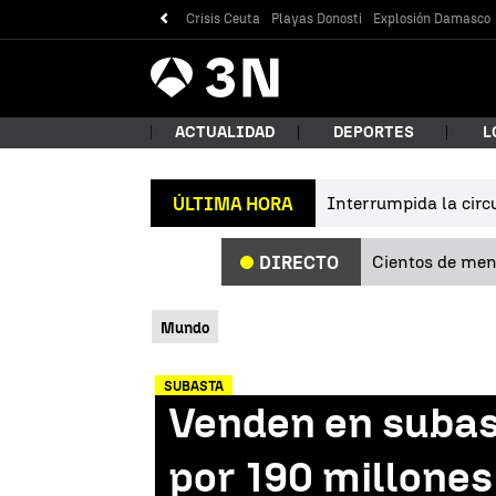
Crisis Ceuta
Playas Donosti
Explosión Damasco
Antena
Noticias
3
ACTUALIDAD
DEPORTES
L
Interrumpida la circu
ÚLTIMA HORA
¿Qué
Cientos de meno
DIRECTO
Mundo
SUBASTA
Venden en subast
Bus
por 190 millones