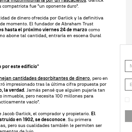
enta multimillonaria por un rascacielos
. Garlick
 compatriota fue "un oponente duro".
dad de dinero ofrecida por Garlick y la definitiva
, de momento. El fundador de Abraham Trust
es hasta el próximo viernes 24 de marzo
como
 no abone tal cantidad, entraría en escena Gural
por este edificio"
nejan cantidades desorbitantes de dinero
, pero en
tró impresionado tras la última cifra propuesta por
, la verdad
. Jamás pensé que alguien pujaría tan
ello inmueble, pero necesita 100 millones para
ácticamente vacío".
 Jacob Garlick, el comprador y propietario.
El
nstruido en 1902, se desconoce
. Su primera
inas, pero sus cualidades también le permiten ser
tamentos de lujo.