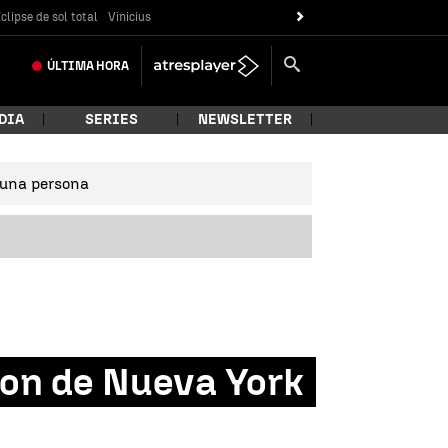
clipse de sol total
Vinicius
ÚLTIMA
HORA
DIA
SERIES
NEWSLETTER
e una persona
iron de Nueva York