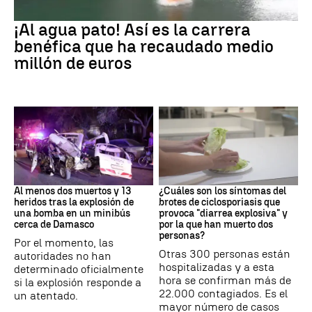
EEUU
¡Al agua pato! Así es la carrera
benéfica que ha recaudado medio
millón de euros
SIRIA
Brote
Al menos dos muertos y 13
¿Cuáles son los síntomas del
heridos tras la explosión de
brotes de ciclosporiasis que
una bomba en un minibús
provoca "diarrea explosiva" y
cerca de Damasco
por la que han muerto dos
personas?
Por el momento, las
Otras 300 personas están
autoridades no han
hospitalizadas y a esta
determinado oficialmente
hora se confirman más de
si la explosión responde a
22.000 contagiados. Es el
un atentado.
mayor número de casos