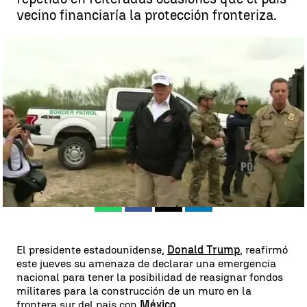
vecino financiaría la protección fronteriza.
Trump viaja a la frontera con México y amenaza con declarar
emergencia nacional para construir el muro |
Antena 3 Noticias
Madrid
Antena 3 Noticias
Publicado:
11 de enero de 2019, 00:30
Whatsapp
Facebook
X
Linkedin
El presidente estadounidense,
Donald Trump
, reafirmó
este jueves su amenaza de declarar una emergencia
nacional para tener la posibilidad de reasignar fondos
militares para la construcción de un muro en la
frontera sur del país con
México
.