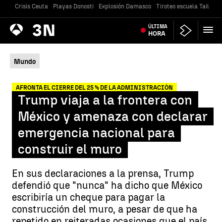
Crisis Ceuta
Playas Donosti
Explosión Damasco
Tiroteo escuela Tailandi
Antena
ÚLTIMA
Noticias
3
HORA
Mundo
AFRONTA EL CIERRE DEL 25 % DE LA ADMINISTRACIÓN
Trump viaja a la frontera con
México y amenaza con declarar
emergencia nacional para
construir el muro
En sus declaraciones a la prensa, Trump
defendió que "nunca" ha dicho que México
escribiría un cheque para pagar la
construcción del muro, a pesar de que ha
repetido en reiteradas ocasiones que el país