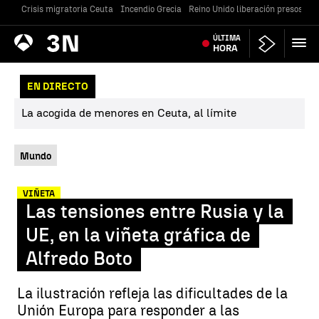
Crisis migratoria Ceuta
Incendio Grecia
Reino Unido liberación presos
Gu
Antena
ÚLTIMA
Noticias
3
HORA
EN DIRECTO
La acogida de menores en Ceuta, al límite
Mundo
VIÑETA
Las tensiones entre Rusia y la
UE, en la viñeta gráfica de
Alfredo Boto
La ilustración refleja las dificultades de la
Unión Europa para responder a las