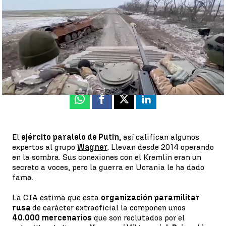
Rosa María Salcedo
Publicado:
30 de enero de 2023, 19:36
Whatsapp
Facebook
X
Linkedin
El
ejército paralelo de Putin
, así califican algunos
expertos al grupo
Wagner
. Llevan desde 2014 operando
en la sombra. Sus conexiones con el Kremlin eran un
secreto a voces, pero la guerra en Ucrania le ha dado
fama.
La CIA estima que esta
organización paramilitar
rusa
de carácter extraoficial la componen unos
40.000 mercenarios
que son reclutados por el