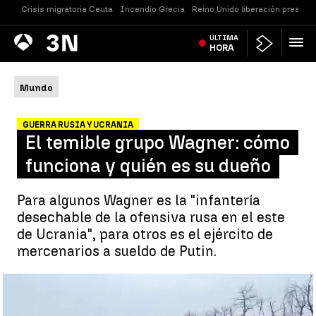
Crisis migratoria Ceuta
Incendio Grecia
Reino Unido liberación presos
Antena
ÚLTIMA
Noticias
3
HORA
Mundo
GUERRA RUSIA Y UCRANIA
El temible grupo Wagner: cómo
funciona y quién es su dueño
Para algunos Wagner es la "infantería
desechable de la ofensiva rusa en el este
de Ucrania", para otros es el ejército de
mercenarios a sueldo de Putin.
El temible grupo Wagner: cómo funciona y quién es su dueño |
A3N