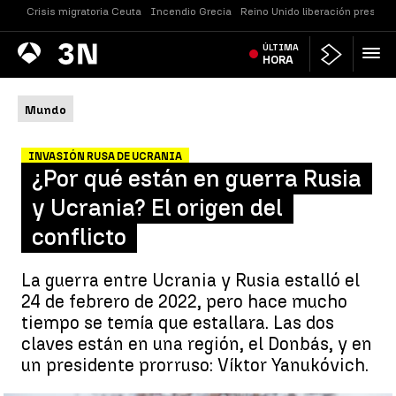
Crisis migratoria Ceuta
Incendio Grecia
Reino Unido liberación presos
Antena
ÚLTIMA
Noticias
3
HORA
Mundo
INVASIÓN RUSA DE UCRANIA
¿Por qué están en guerra Rusia
y Ucrania? El origen del
conflicto
La guerra entre Ucrania y Rusia estalló el
24 de febrero de 2022, pero hace mucho
tiempo se temía que estallara. Las dos
claves están en una región, el Donbás, y en
un presidente prorruso: Víktor Yanukóvich.