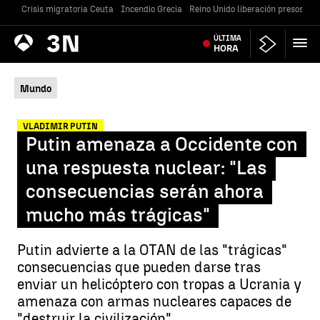
Crisis migratoria Ceuta
Incendio Grecia
Reino Unido liberación presos
Gu
Antena
ÚLTIMA
Noticias
3
HORA
Mundo
VLADIMIR PUTIN
Putin amenaza a Occidente con
una respuesta nuclear: "Las
consecuencias serán ahora
mucho más trágicas"
Putin advierte a la OTAN de las "trágicas"
consecuencias que pueden darse tras
enviar un helicóptero con tropas a Ucrania y
amenaza con armas nucleares capaces de
"destruir la civilización".