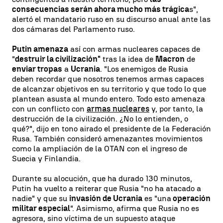
consecuencias serán ahora mucho más trágica
s",
alertó el mandatario ruso en su discurso anual ante las
dos cámaras del Parlamento ruso.
Putin amenaza
así con armas nucleares capaces de
"
destruir la civilización"
tras la idea de
Macron
de
enviar tropas
a
Ucrania
. "Los enemigos de Rusia
deben recordar que nosotros tenemos armas capaces
de alcanzar objetivos en su territorio y que todo lo que
plantean asusta al mundo entero. Todo esto amenaza
con un conflicto con
armas nucleares
y, por tanto, la
destrucción de la civilización. ¿No lo entienden, o
qué?", dijo en tono airado el presidente de la Federación
Rusa. También consideró amenazantes movimientos
como la ampliación de la OTAN con el ingreso de
Suecia y Finlandia.
Durante su alocución, que ha durado 130 minutos,
Putin ha vuelto a reiterar que Rusia "no ha atacado a
nadie" y que su
invasión de Ucrania
es "una
operación
militar especial
". Asimismo, afirma que Rusia no es
agresora, sino víctima de un supuesto ataque