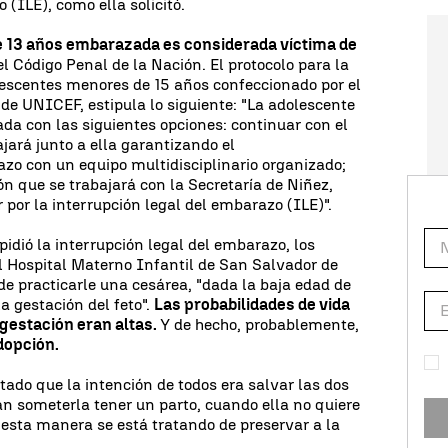
 (ILE), como ella solicitó.
e 13 años embarazada es considerada víctima de
l Código Penal de la Nación. El protocolo para la
escentes menores de 15 años confeccionado por el
 de UNICEF, estipula lo siguiente: "La adolescente
da con las siguientes opciones: continuar con el
jará junto a ella garantizando el
 con un equipo multidisciplinario organizado;
ón que se trabajará con la Secretaría de Niñez,
 por la interrupción legal del embarazo (ILE)".
dió la interrupción legal del embarazo, los
l Hospital Materno Infantil de San Salvador de
de practicarle una cesárea, "dada la baja edad de
la gestación del feto".
Las probabilidades de vida
gestación eran altas.
Y de hecho, probablemente,
dopción.
tado que la intención de todos era salvar las dos
an someterla tener un parto, cuando ella no quiere
 esta manera se está tratando de preservar a la