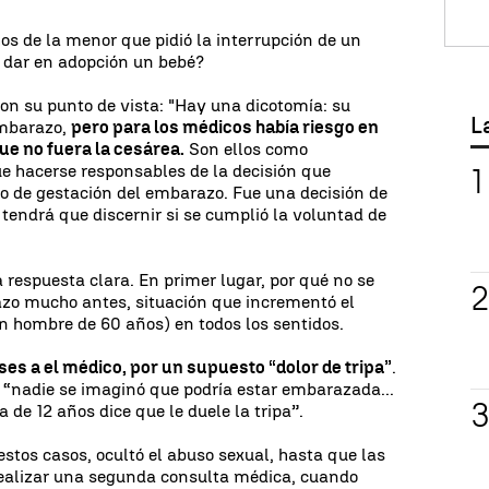
os de la menor que pidió la interrupción de un
 dar en adopción un bebé?
n su punto de vista: "Hay una dicotomía: su
L
embarazo,
pero para los médicos había riesgo en
ue no fuera la cesárea.
Son ellos como
ue hacerse responsables de la decisión que
o de gestación del embarazo. Fue una decisión de
 tendrá que discernir si se cumplió la voluntad de
 respuesta clara. En primer lugar, por qué no se
azo mucho antes, situación que incrementó el
un hombre de 60 años) en todos los sentidos.
ses a el médico, por un supuesto “dolor de tripa”
.
e “nadie se imaginó que podría estar embarazada...
de 12 años dice que le duele la tripa”.
estos casos, ocultó el abuso sexual, hasta que las
 realizar una segunda consulta médica, cuando