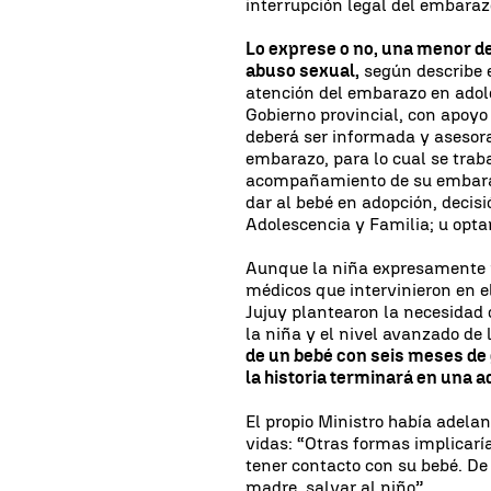
interrupción legal del embarazo
Lo exprese o no, una menor d
abuso sexual,
según describe e
atención del embarazo en adol
Gobierno provincial, con apoyo
deberá ser informada y asesora
embarazo, para lo cual se traba
acompañamiento de su embarazo
dar al bebé en adopción, decisi
Adolescencia y Familia; u optar
Aunque la niña expresamente pi
médicos que intervinieron en e
Jujuy plantearon la necesidad 
la niña y el nivel avanzado de 
de un bebé con seis meses de 
la historia terminará en una a
El propio Ministro había adelan
vidas: “Otras formas implicarí
tener contacto con su bebé. De
madre, salvar al niño”.