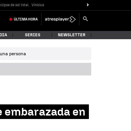
clipse de sol total
Vinicius
ÚLTIMA
HORA
DIA
SERIES
NEWSLETTER
e una persona
se embarazada en