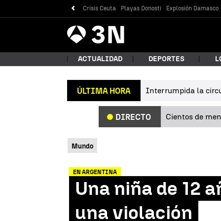
Crisis Ceuta
Playas Donosti
Explosión Damasco
Antena
Noticias
3
ACTUALIDAD
DEPORTES
L
Interrumpida la circu
ÚLTIMA HORA
¿Qué
Cientos de meno
DIRECTO
Mundo
EN ARGENTINA
Una niña de 12 a
Bus
una violación