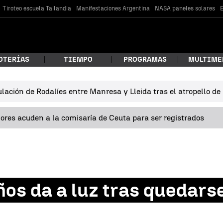
Tiroteo escuela Tailandia
Manifestaciones Argentina
NASA paneles solares
E
OTERÍAS
TIEMPO
PROGRAMAS
MULTIME
lación de Rodalíes entre Manresa y Lleida tras el atropello d
 estás buscando?
res acuden a la comisaría de Ceuta para ser registrados
ños da a luz tras quedar
car