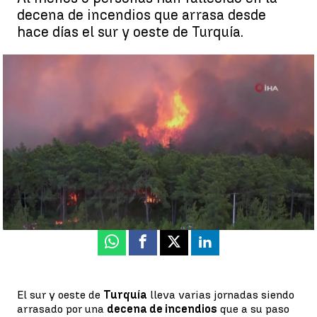
decena de incendios que arrasa desde
hace días el sur y oeste de Turquía.
La muerte de dos bomberos en el interior de su camión eleva a 6
el número de fallecidos en los incendios en Turquía |
La muerte
de dos bomberos en el interior de su camión eleva a 6 el número
de fallecidos en los incendios en Turquía
Antena 3 Noticias
Publicado:
31 de julio de 2021, 20:08
Whatsapp
Facebook
X
Linkedin
El sur y oeste de
Turquía
lleva varias jornadas siendo
arrasado por una
decena de incendios
que a su paso