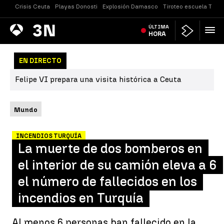
Crisis Ceuta
Playas Donosti
Explosión Damasco
Tiroteo escuela Taila
Antena
ÚLTIMA
Noticias
3
HORA
EN DIRECTO
Felipe VI prepara una visita histórica a Ceuta
Mundo
INCENDIOS TURQUÍA
La muerte de dos bomberos en
el interior de su camión eleva a 6
el número de fallecidos en los
incendios en Turquía
Al menos 6 personas han fallecido en la