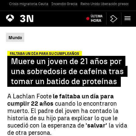
Crisis migratoria Ceuta
Incendio Grecia
Reino Unido liberación presos
Gu
Antena
ÚLTIMA
Noticias
3
HORA
Mundo
FALTABA UN DÍA PARA SU CUMPLEAÑOS
Muere un joven de 21 años por
una sobredosis de cafeína tras
tomar un batido de proteínas
A Lachlan Foote
le faltaba un día para
cumplir 22 años
cuando lo encontraron
muerto. El padre del joven ha contado la
historia de su hijo para explicar lo que le
sucedió con la esperanza de
'salvar'
la vida
de otra persona.