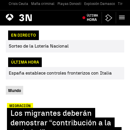
Crisis Ceuta
Mafia criminal
Playas Donosti
Explosión Damasco
Tiroteo
Antena
ÚLTIMA
Noticias
3
HORA
EN DIRECTO
Sorteo de la Lotería Nacional
ÚLTIMA HORA
España establece controles fronterizos con Italia
Mundo
MIGRACIÓN
Los migrantes deberán
demostrar “contribución a la