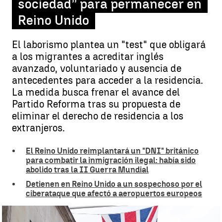
sociedad” para permanecer en
Reino Unido
El laborismo plantea un "test" que obligará
a los migrantes a acreditar inglés
avanzado, voluntariado y ausencia de
antecedentes para acceder a la residencia.
La medida busca frenar el avance del
Partido Reforma tras su propuesta de
eliminar el derecho de residencia a los
extranjeros.
El Reino Unido reimplantará un "DNI" británico
para combatir la inmigración ilegal: había sido
abolido tras la II Guerra Mundial
Detienen en Reino Unido a un sospechoso por el
ciberataque que afectó a aeropuertos europeos
Los migrantes deberán demostrar “contribución a la sociedad” para
permanecer en Reino Unido |
Europa Press