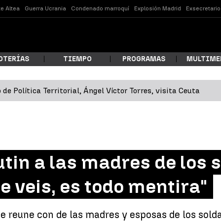
e Altea
Guerra Ucrania
Condenado marroquí
Explosión Madrid
Exsecretari
OTERÍAS
TIEMPO
PROGRAMAS
MULTIME
 de Política Territorial, Ángel Víctor Torres, visita Ceuta
 estás buscando?
tin a las madres de los 
ue veis, es todo mentira"
ar
e reune con de las madres y esposas de los solda