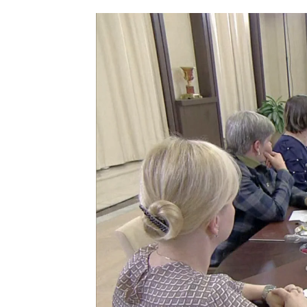
El mensaje de Putin a las madres de los soldado
Antena 3 Noticias
Publicado:
25 de noviembre de 2022, 19:25
Vladimir Putin
se ha reunido es