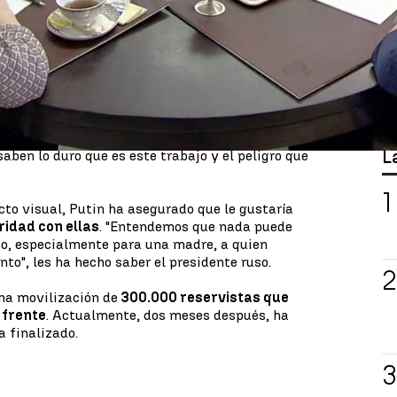
lizados en Ucrania como consecuencia de la
 este acto, el dirigente de Rusia ha querido
r la pérdida de sus seres queridos.
ara aquellos que han perdido a sus hijos, pero
omo el Gobierno de este país,
compartimos este
nte. Un dolor del que ha hecho partícipe a los
die más que ellos y sus comandantes más
L
saben lo duro que es este trabajo y el peligro que
to visual, Putin ha asegurado que le gustaría
aridad con ellas
. "Entendemos que nada puede
jo, especialmente para una madre, a quien
to", les ha hecho saber el presidente ruso.
na movilización de
300.000 reservistas que
 frente
. Actualmente, dos meses después, ha
a finalizado.