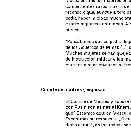
Moscú estimó los muertos en 5.
combatientes rusos muertos en
reconoció que, aunque a toro pa
podía haber iniciado mucho ante
cuatro regiones ucranianas. A
civiles.
"Pensábamos que se podía lleg
de los Acuerdos de Minsk (...),
Muchas mujeres se han quejado 
de instrucción militar y las ma
maridos e hijos enviados al fre
Comité de madres y esposas
El Comité de Madres y Esposa
con Putin son afines al Kreml
qué? Estamos aquí en Moscú, e
Esperamos su respuesta. ¿O de 
dicho comité, en las redes soci