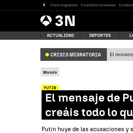
Crisis migratoria
Incendios forestales
Incident
Antena
Noticias
3
ACTUALIDAD
DEPORTES
L
El ministro
CRISIS MIGRATORIA
¿Qué
Mundo
PUTIN
El mensaje de Pu
creáis todo lo q
Busc
Putin huye de las acusaciones y s