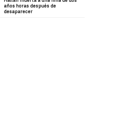
Hallan muerta a una niña de dos
años horas después de
desaparecer