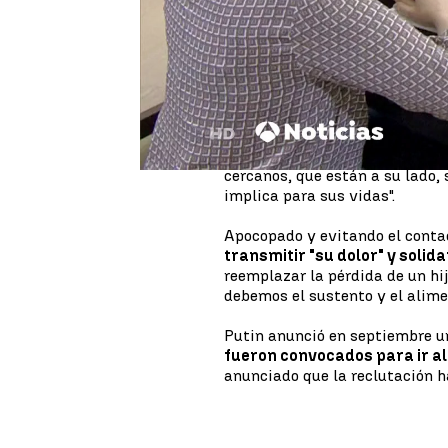
soldados rusos que están movi
guerra entre ambos países. Con
mostrarles sus condolencias po
"No hay palabras suficientes p
quiero que sepan que yo, así c
dolor
", ha declarado el preside
comandantes del Ejército: "Na
cercanos, que están a su lado, 
implica para sus vidas".
Apocopado y evitando el contac
transmitir "su dolor" y solid
reemplazar la pérdida de un hi
debemos el sustento y el alimen
Putin anunció en septiembre u
fueron convocados para ir al
anunciado que la reclutación h