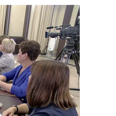
 las madres soldado: "No os creáis todo lo que veis
por la televisión"