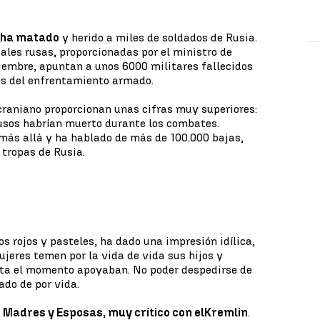
a
ha matado
y herido a miles de soldados de Rusia.
ales rusas, proporcionadas por el ministro de
iembre, apuntan a unos 6000 militares fallecidos
es del enfrentamiento armado.
craniano proporcionan unas cifras muy superiores:
rusos habrían muerto durante los combates.
más allá y ha hablado de más de 100.000 bajas,
 tropas de Rusia.
os rojos y pasteles, ha dado una impresión idílica,
mujeres temen por la vida de vida sus hijos y
ta el momento apoyaban. No poder despedirse de
ado de por vida.
 Madres y Esposas, muy crítico con el
Kremlin
.