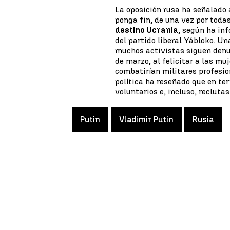
La oposición rusa ha señalado 
ponga fin, de una vez por todas
destino Ucrania
, según ha in
del partido liberal Yábloko. U
muchos activistas siguen denu
de marzo, al felicitar a las mu
combatirían militares profesio
política ha reseñado que en te
voluntarios e, incluso, reclutas
Putin
Vladimir Putin
Rusia