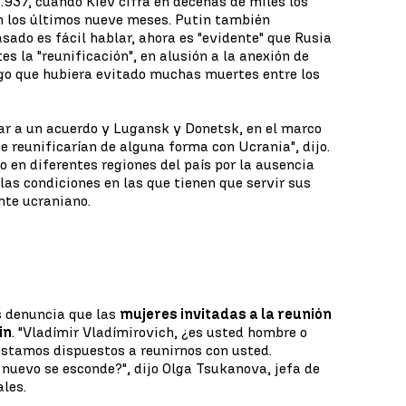
937, cuando Kiev cifra en decenas de miles los
 los últimos nueve meses. Putin también
sado es fácil hablar, ahora es "evidente" que Rusia
s la "reunificación", en alusión a la anexión de
lgo que hubiera evitado muchas muertes entre los
ar a un acuerdo y Lugansk y Donetsk, en el marco
 se reunificarían de alguna forma con Ucrania", dijo.
en diferentes regiones del país por la ausencia
las condiciones en las que tienen que servir sus
nte ucraniano.
s denuncia que las
mujeres invitadas a la reunión
in
. "Vladímir Vladímirovich, ¿es usted hombre o
stamos dispuestos a reunirnos con usted.
nuevo se esconde?", dijo Olga Tsukanova, jefa de
ales.