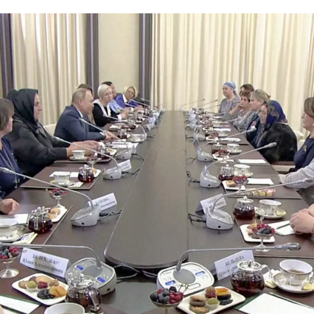
s: "No os creáis todo lo que veis, es todo mentira" |
El mensaje de Putin a
Whatsapp
Facebook
X
Linkedin
te viernes con las madres y esposas de los