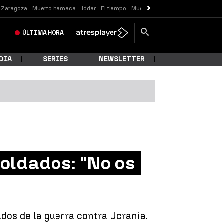
o Zaragoza
Muerto hamaca
Jódar
El tiempo
Muerte Valladolid
ÚLTIMA
HORA
DIA
SERIES
NEWSLETTER
soldados: "No os
dos de la guerra contra Ucrania.