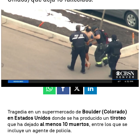
Al menos 10 muertos, incluido un agente, en un tiroteo registrado
en un supermercado de Colorado |
CBSN
Antena 3 Noticias
Actualizado:
23 de marzo de 2021, 09:09
Publicado:
23 de marzo de 2021, 00:08
Whatsapp
Facebook
X
Linkedin
Tragedia en un supermercado de
Boulder (Colorado)
en Estados Unidos
donde se ha producido un
tiroteo
que ha dejado
al menos 10 muertos
, entre los que se
incluye un agente de policía.