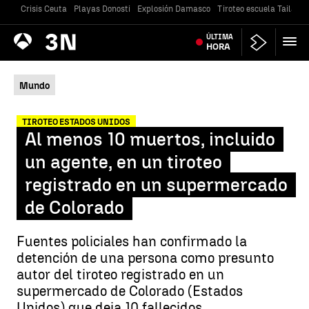
Crisis Ceuta
Playas Donosti
Explosión Damasco
Tiroteo escuela Tailandi
Antena
ÚLTIMA
Noticias
3
HORA
Mundo
TIROTEO ESTADOS UNIDOS
Al menos 10 muertos, incluido
un agente, en un tiroteo
registrado en un supermercado
de Colorado
Fuentes policiales han confirmado la
detención de una persona como presunto
autor del tiroteo registrado en un
supermercado de Colorado (Estados
Unidos) que deja 10 fallecidos.