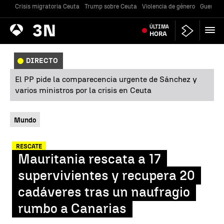
Crisis migratoria Ceuta
Trump sobre Ceuta
Violencia de género
Guerra U
Antena
ÚLTIMA
Noticias
3
HORA
DIRECTO
El PP pide la comparecencia urgente de Sánchez y
varios ministros por la crisis en Ceuta
Mundo
RESCATE
Mauritania rescata a 17
supervivientes y recupera 20
cadáveres tras un naufragio
rumbo a Canarias