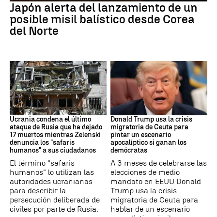
Japón alerta del lanzamiento de un
posible misil balístico desde Corea
del Norte
GUERRRA
EEUU
Ucrania condena el último
Donald Trump usa la crisis
ataque de Rusia que ha dejado
migratoria de Ceuta para
17 muertos mientras Zelenski
pintar un escenario
denuncia los "safaris
apocalíptico si ganan los
humanos" a sus ciudadanos
demócratas
El término "safaris
A 3 meses de celebrarse las
humanos" lo utilizan las
elecciones de medio
autoridades ucranianas
mandato en EEUU Donald
para describir la
Trump usa la crisis
persecución deliberada de
migratoria de Ceuta para
civiles por parte de Rusia.
hablar de un escenario