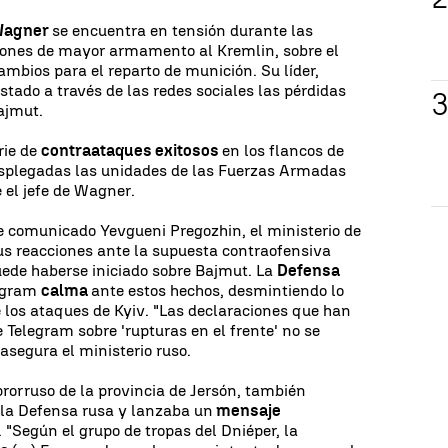
agner
se encuentra en tensión durante las
iones de mayor armamento al Kremlin, sobre el
mbios para el reparto de munición. Su líder,
tado a través de las redes sociales las pérdidas
ajmut.
rie de
contraataques exitosos
en los flancos de
splegadas las unidades de las Fuerzas Armadas
e el jefe de Wagner.
 comunicado Yevgueni Pregozhin, el ministerio de
us reacciones ante la supuesta contraofensiva
ede haberse iniciado sobre Bajmut. La
Defensa
legram
calma
ante estos hechos, desmintiendo lo
los ataques de Kyiv. "Las declaraciones que han
e Telegram sobre 'rupturas en el frente' no se
asegura el ministerio ruso.
prorruso de la provincia de Jersón, también
 la Defensa rusa y lanzaba un
mensaje
 "Según el grupo de tropas del Dniéper, la