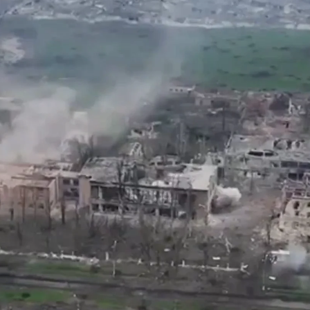
Sol
Whatsapp
Facebook
X
Linkedin
de los ataques en los últimos meses de las tropas
ón de Ucrania
. Esta ciudad ubicada al este del país,
netsk
, se puede vislumbrar el panorama bélico en