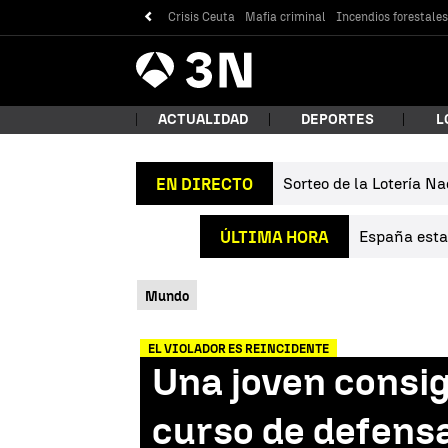
Crisis Ceuta
Mafia criminal
Incendios forestale
Antena
Noticias
3
ACTUALIDAD
DEPORTES
L
Sorteo de la Lotería Na
EN DIRECTO
¿Qué
España estab
ÚLTIMA HORA
Mundo
EL VIOLADOR ES REINCIDENTE
Una joven consig
Bus
curso de defens