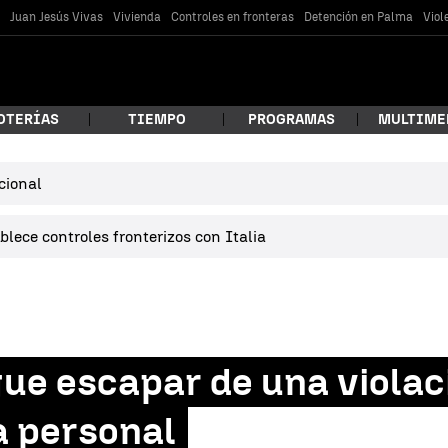
s
Juan Jesús Vivas
Vivienda
Controles en fronteras
Detención en Palma
Viol
OTERÍAS
TIEMPO
PROGRAMAS
MULTIME
cional
 estás buscando?
lece controles fronterizos con Italia
ue escapar de una violac
car
a personal