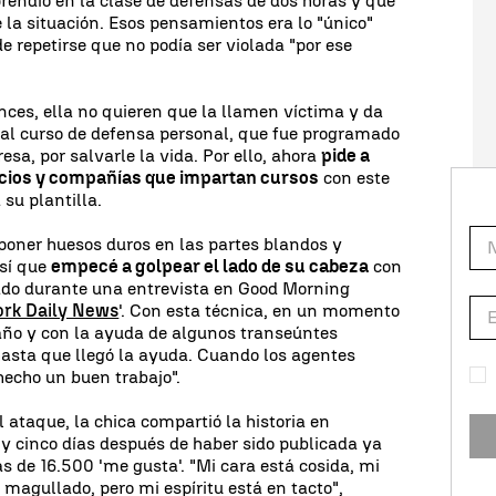
prendió en la clase de defensas de dos horas y que
e la situación. Esos pensamientos era lo "único"
e repetirse que no podía ser violada "por ese
ces, ella no quieren que la llamen víctima y da
 al curso de defensa personal, que fue programado
esa, por salvarle la vida. Por ello, ahora
pide a
cios y compañías que impartan cursos
con este
 su plantilla.
poner huesos duros en las partes blandos y
así que
empecé a golpear el lado de su cabeza
con
cado durante una entrevista en Good Morning
rk Daily News
'. Con esta técnica, en un momento
año y con la ayuda de algunos transeúntes
asta que llegó la ayuda. Cuando los agentes
 hecho un buen trabajo".
 ataque, la chica compartió la historia en
 cinco días después de haber sido publicada ya
s de 16.500 'me gusta'. "Mi cara está cosida, mi
 magullado, pero mi espíritu está en tacto",