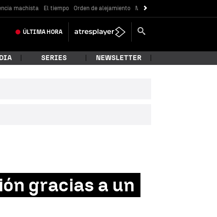
encia machista
El tiempo
Orden de alejamiento
Messi
ÚLTIMA
HORA
DIA
SERIES
NEWSLETTER
ión gracias a un