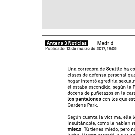
Madrid
Antena 3 Noticias
Publicado:
12 de marzo de 2017, 19:06
Una corredora de
Seattle
ha co
clases de defensa personal qu
hogar intentó agredirla sexua
él estaba escondido, según la P
docena de puñetazos en la car
los pantalones
con los que es
Gardens Park.
Según cuenta la víctima, ella l
insultándole, como le habían
miedo
. Tú tienes miedo, pero n