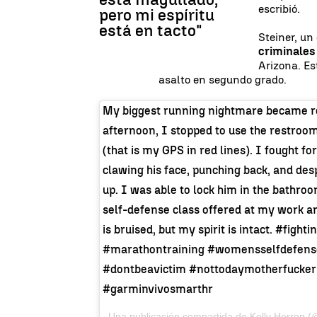
escribió.
pero mi espíritu
está en tacto"
Steiner, un
criminales
Arizona. Es
asalto en segundo grado.
My biggest running nightmare became re
afternoon, I stopped to use the restroom
(that is my GPS in red lines). I fought fo
clawing his face, punching back, and desp
up. I was able to lock him in the bathroom
self-defense class offered at my work and 
is bruised, but my spirit is intact. #fig
#marathontraining #womensselfdefense 
#dontbeavictim #nottodaymotherfucke
#garminvivosmarthr
Una publicación compartida de Kelly Herron (