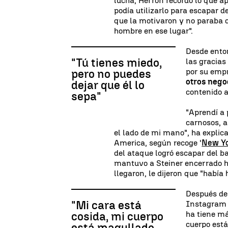
lucha, Herron recordó lo que a
podía utilizarlo para escapar d
que la motivaron y no paraba d
hombre en ese lugar".
Desde enton
"Tú tienes miedo,
las gracias
por su empr
pero no puedes
otros nego
dejar que él lo
contenido a
sepa"
"Aprendí a 
carnosos, 
el lado de mi mano", ha expli
America, según recoge '
New Yo
del ataque logró escapar del b
mantuvo a Steiner encerrado h
llegaron, le dijeron que "había
Después del
"Mi cara está
Instagram y
ha tiene má
cosida, mi cuerpo
cuerpo está
está magullado,