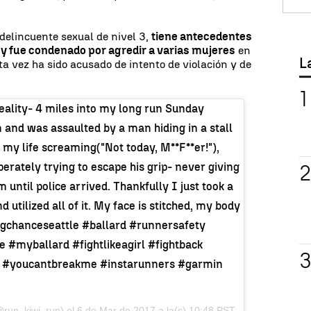
 delincuente sexual de nivel 3,
tiene antecedentes
 y fue condenado por agredir a varias mujeres
en
L
ta vez ha sido acusado de intento de violación y de
ality- 4 miles into my long run Sunday
 and was assaulted by a man hiding in a stall
r my life screaming("Not today, M**F**er!"),
erately trying to escape his grip- never giving
 until police arrived. Thankfully I just took a
utilized all of it. My face is stitched, my body
htingchanceseattle #ballard #runnersafety
#myballard #fightlikeagirl #fightback
r #youcantbreakme #instarunners #garmin
@run_kiwi_run) el
6 de Mar de 2017 a la(s) 10:48 PST