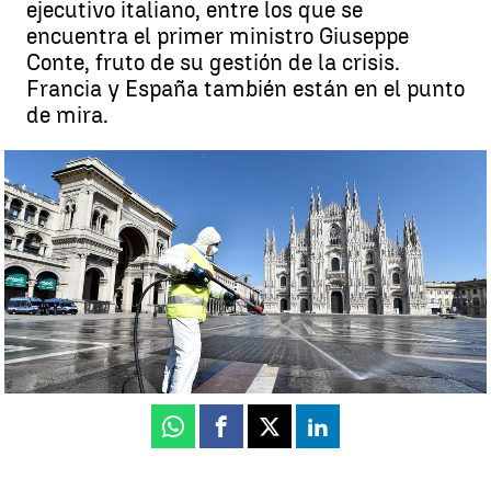
ejecutivo italiano, entre los que se
encuentra el primer ministro Giuseppe
Conte, fruto de su gestión de la crisis.
Francia y España también están en el punto
de mira.
Italia investigará a los miembros del gobierno por la gestión del
coronavirus |
Antena 3 Noticias
Antena 3 Noticias
Actualizado:
10 de junio de 2020, 21:33
Publicado:
10 de junio de 2020, 18:06
Whatsapp
Facebook
X
Linkedin