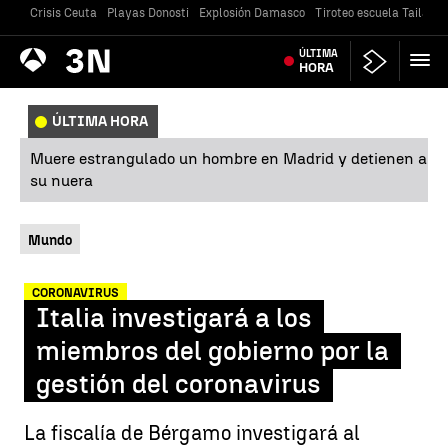
Crisis Ceuta
Playas Donosti
Explosión Damasco
Tiroteo escuela Tailandi
Antena
ÚLTIMA
Noticias
3
HORA
ÚLTIMA HORA
Muere estrangulado un hombre en Madrid y detienen a
su nuera
Mundo
CORONAVIRUS
Italia investigará a los
miembros del gobierno por la
gestión del coronavirus
La fiscalía de Bérgamo investigará al