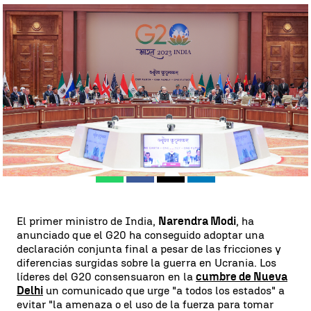
Imagen de los líderes del G20 |
EFE
Neila Gallego |
Ángel Carreira |
Gonzalo Rodríguez
Actualizado:
09 de septiembre de 2023, 18:53
Publicado:
09 de septiembre de 2023, 14:15
Whatsapp
Facebook
X
Linkedin
El primer ministro de India,
Narendra Modi
, ha
anunciado que el G20 ha conseguido adoptar una
declaración conjunta final a pesar de las fricciones y
diferencias surgidas sobre la guerra en Ucrania. Los
líderes del G20 consensuaron en la
cumbre de Nueva
Delhi
un comunicado que urge "a todos los estados" a
evitar "la amenaza o el uso de la fuerza para tomar