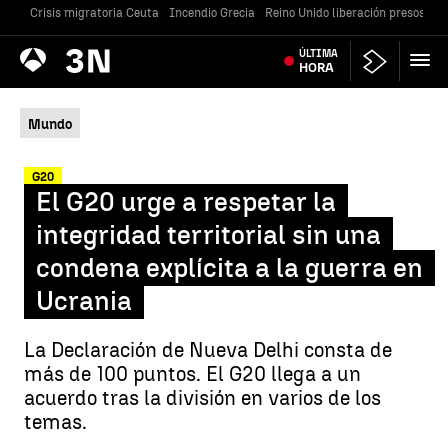
Crisis migratoria Ceuta
Incendio Grecia
Reino Unido liberación presos
Gu
Antena
ÚLTIMA
Noticias
3
HORA
Mundo
G20
El G20 urge a respetar la
integridad territorial sin una
condena explícita a la guerra en
Ucrania
La Declaración de Nueva Delhi consta de
más de 100 puntos. El G20 llega a un
acuerdo tras la división en varios de los
temas.