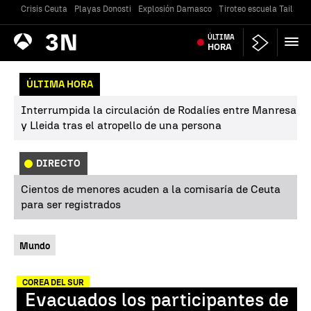
Crisis Ceuta
Playas Donosti
Explosión Damasco
Tiroteo escuela Tailandi
Antena
ÚLTIMA
Noticias
3
HORA
ÚLTIMA HORA
Interrumpida la circulación de Rodalíes entre Manresa
y Lleida tras el atropello de una persona
DIRECTO
Cientos de menores acuden a la comisaría de Ceuta
para ser registrados
Mundo
COREA DEL SUR
Evacuados los participantes de