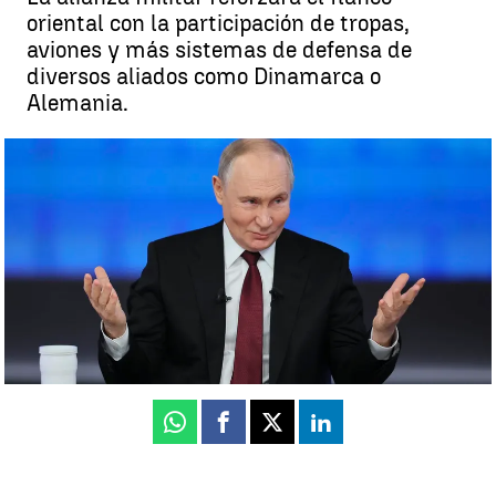
oriental con la participación de tropas,
aviones y más sistemas de defensa de
diversos aliados como Dinamarca o
Alemania.
Esto es lo que se sabe de "Centinela Oriental", la operación de la
OTAN para frenar a Rusia en sus fronteras |
EFE
Tania Taboada
Publicado:
13 de septiembre de 2025, 13:00
Whatsapp
Facebook
X
Linkedin