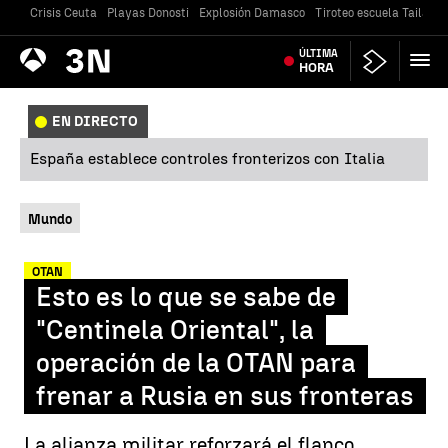
Crisis Ceuta
Playas Donosti
Explosión Damasco
Tiroteo escuela Tailandi
Antena
ÚLTIMA
Noticias
3
HORA
EN DIRECTO
España establece controles fronterizos con Italia
Mundo
OTAN
Esto es lo que se sabe de
"Centinela Oriental", la
operación de la OTAN para
frenar a Rusia en sus fronteras
La alianza militar reforzará el flanco