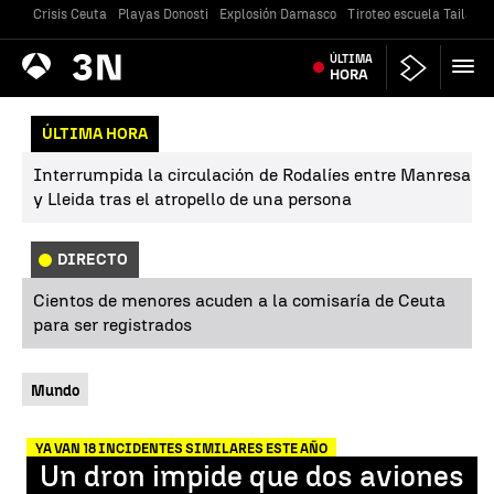
Crisis Ceuta
Playas Donosti
Explosión Damasco
Tiroteo escuela Tailandi
Antena
ÚLTIMA
Noticias
3
HORA
ÚLTIMA HORA
Interrumpida la circulación de Rodalíes entre Manresa
y Lleida tras el atropello de una persona
DIRECTO
Cientos de menores acuden a la comisaría de Ceuta
para ser registrados
Mundo
YA VAN 18 INCIDENTES SIMILARES ESTE AÑO
Un dron impide que dos aviones