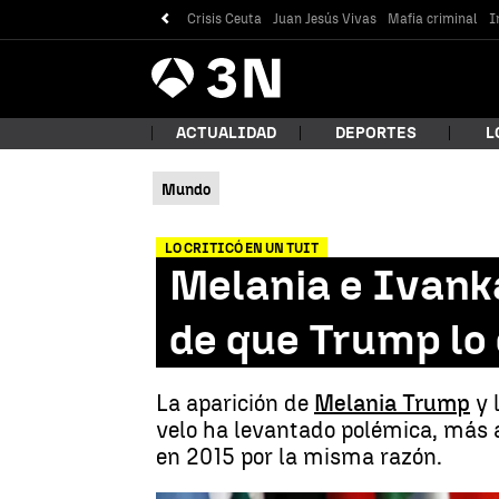
Crisis Ceuta
Juan Jesús Vivas
Mafia criminal
I
Antena
Noticias
3
ACTUALIDAD
DEPORTES
L
Mundo
¿Qué
LO CRITICÓ EN UN TUIT
Melania e Ivank
de que Trump lo
La aparición de
Melania Trump
y 
velo ha levantado polémica, más 
en 2015 por la misma razón.
Bus