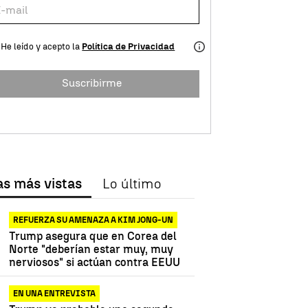
He leído y acepto la
Política de Privacidad
Suscribirme
as más vistas
Lo último
nald Trump
Ivanka Trump
REFUERZA SU AMENAZA A KIM JONG-UN
Trump asegura que en Corea del
Norte "deberían estar muy, muy
nerviosos" si actúan contra EEUU
EN UNA ENTREVISTA