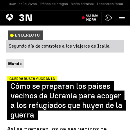
Juan Jesús Vivas
Tráfico de drogas
Mafia criminal
Incendios forestale
Antena
ÚLTIMA
Noticias
3
HORA
EN DIRECTO
Segundo día de controles a los viajeros de Italia
Mundo
GUERRA RUSIA Y UCRANIA
Cómo se preparan los países
vecinos de Ucrania para acoger
a los refugiados que huyen de la
guerra
Así se preparan los países vecinos de