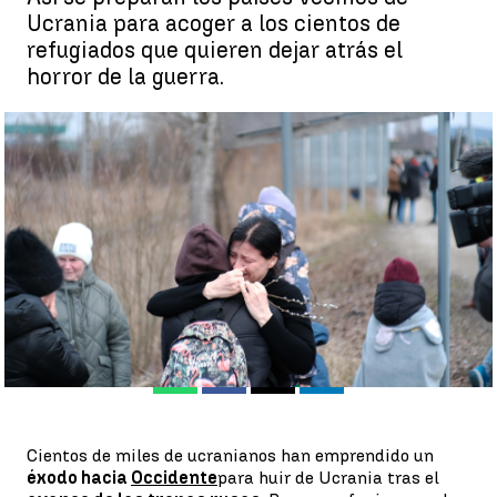
Ucrania para acoger a los cientos de
refugiados que quieren dejar atrás el
horror de la guerra.
Cómo se preparan los países vecinos de Ucrania para acoger a
los refugiados que huyen de la guerra |
EFE
Antena 3 Noticias
Publicado:
26 de febrero de 2022, 22:03
Whatsapp
Facebook
X
Linkedin
Cientos de miles de ucranianos han emprendido un
éxodo hacia
Occidente
para huir de Ucrania tras el