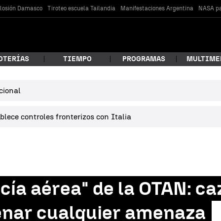
losión Damasco
Tiroteo escuela Tailandia
Manifestaciones Argentina
NASA pa
OTERÍAS
TIEMPO
PROGRAMAS
MULTIME
cional
 estás buscando?
lece controles fronterizos con Italia
icía aérea" de la OTAN: ca
car
enar cualquier amenaza