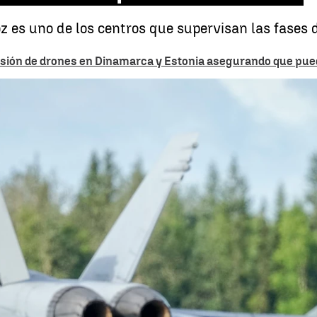
 es uno de los centros que supervisan las fases de
ursión de drones en Dinamarca y Estonia asegurando que pue
Así actúa la "policía aérea" de la OTAN: cazas listos en