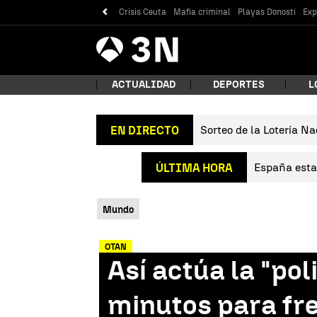
Crisis Ceuta
Mafia criminal
Playas Donosti
Exp
Antena
Noticias
3
ACTUALIDAD
DEPORTES
L
Sorteo de la Lotería Na
EN DIRECTO
¿Qué
España estab
ÚLTIMA HORA
Mundo
OTAN
Así actúa la "pol
Bus
minutos para fr