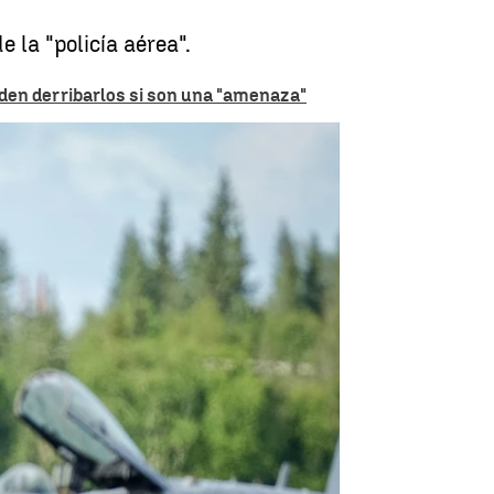
 la "policía aérea".
den derribarlos si son una "amenaza"
 minutos para frenar cualquier amenaza |
Europa Press