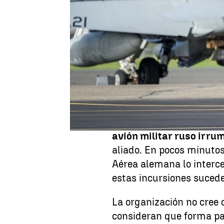
Publicado:
25 de septiembre de 2025, 
La "policía aérea" de la
A
nunca. Sus radares no de
aeronaves que pongan en 
crucen sin permiso. Esta
producía desde hace déc
El último incidente ha o
avión militar ruso irru
aliado. En pocos minutos
Aérea alemana lo interc
estas incursiones suce
La organización no cree
consideran que forma p