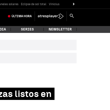
neles solares
Eclipse de sol total
Vinicius
ÚLTIMA
HORA
DIA
SERIES
NEWSLETTER
zas listos en