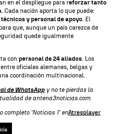
n en el despliegue para r
eforzar tanto
a
. Cada nación aporta lo que puede:
, técnicos y personal de apoyo
. El
ara que, aunque un país carezca de
seguridad quede igualmente
nta con
personal de 24 aliados
. Los
entre oficiales alemanes, belgas y
una coordinación multinacional.
al de WhatsApp
y no te pierdas la
ctualidad de antena3noticias.com
o completo 'Noticias 1' en
Atresplayer
icía