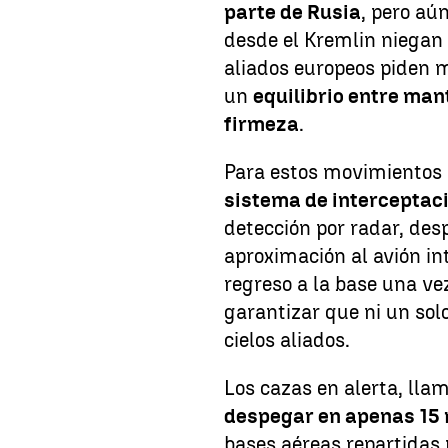
parte de Rusia
, pero aú
desde el Kremlin niegan q
aliados europeos piden 
un
equilibrio entre man
firmeza
.
Para estos movimientos
sistema de interceptac
detección por radar, des
aproximación al avión in
regreso a la base una v
garantizar que ni un solo
cielos aliados.
Los cazas en alerta, ll
despegar en apenas 15
bases aéreas repartidas p