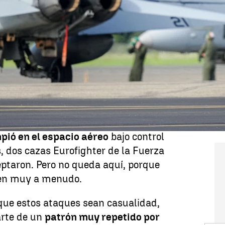
Whatsapp
Facebook
X
Linkedin
12:00
lianza Atlántica
está más activa que
scansan ante la posible aparición de
riesgo el espacio aéreo europeo o lo
 tensión entre la
OTAN y Rusia
no se
adas, con la
Guerra Fría
.
currido en el mar Báltico, cuando un
mpió en el espacio aéreo
bajo control
, dos cazas Eurofighter de la Fuerza
eptaron. Pero no queda aquí, porque
den muy a menudo.
 que estos ataques sean casualidad,
arte de un
patrón muy repetido por