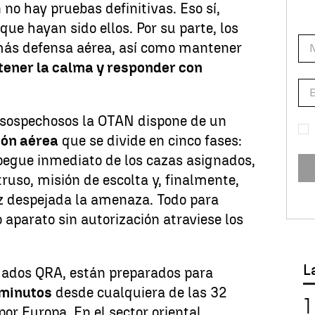
n no hay pruebas definitivas. Eso sí,
ue hayan sido ellos. Por su parte, los
más defensa aérea, así como mantener
tener la calma y responder con
 sospechosos la OTAN dispone de un
ión aérea
que se divide en cinco fases:
pegue inmediato de los cazas asignados,
truso, misión de escolta y, finalmente,
ez despejada la amenaza. Todo para
 aparato sin autorización atraviese los
L
amados QRA, están preparados para
 minutos
desde cualquiera de las 32
or Europa. En el sector oriental,