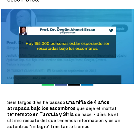
La predicción de un geólogo sobre el número de fallecidos en el
terremoto |
Antena 3 Noticias
Antena 3 Noticias
Publicado:
13 de febrero de 2023, 15:19
Whatsapp
Facebook
X
Linkedin
Seis largos días ha pasado
una niña de 4 años
atrapada bajo los escombros
que deja el mortal
terremoto en Turquía y Siria
de hace 7 días. Es el
último rescate del que tenemos información y es un
auténtico "milagro" tras tanto tiempo.