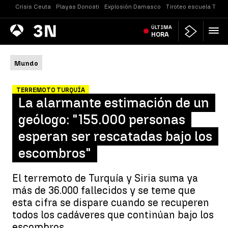
Crisis Ceuta
Playas Donosti
Explosión Damasco
Tiroteo escuela Taila
Antena
ÚLTIMA
Noticias
3
HORA
Mundo
TERREMOTO TURQUÍA
La alarmante estimación de un
geólogo: "155.000 personas
esperan ser rescatadas bajo los
escombros"
El terremoto de Turquía y Siria suma ya
más de 36.000 fallecidos y se teme que
esta cifra se dispare cuando se recuperen
todos los cadáveres que continúan bajo los
escombros.