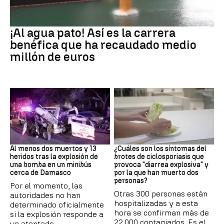
EEUU
¡Al agua pato! Así es la carrera
benéfica que ha recaudado medio
millón de euros
SIRIA
Brote
Al menos dos muertos y 13
¿Cuáles son los síntomas del
heridos tras la explosión de
brotes de ciclosporiasis que
una bomba en un minibús
provoca "diarrea explosiva" y
cerca de Damasco
por la que han muerto dos
personas?
Por el momento, las
Otras 300 personas están
autoridades no han
hospitalizadas y a esta
determinado oficialmente
hora se confirman más de
si la explosión responde a
22.000 contagiados. Es el
un atentado.