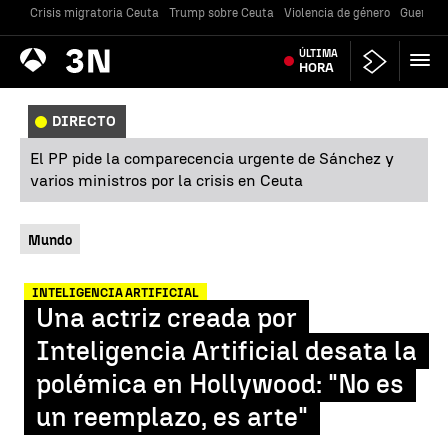
Crisis migratoria Ceuta
Trump sobre Ceuta
Violencia de género
Guerra U
Antena
ÚLTIMA
Noticias
3
HORA
DIRECTO
El PP pide la comparecencia urgente de Sánchez y
varios ministros por la crisis en Ceuta
Mundo
INTELIGENCIA ARTIFICIAL
Una actriz creada por
Inteligencia Artificial desata la
polémica en Hollywood: "No es
un reemplazo, es arte"