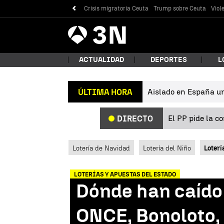
Crisis migratoria Ceuta
Trump sobre Ceuta
Viol
Antena
Noticias
3
ACTUALIDAD
DEPORTES
L
Aislado en España un 
ÚLTIMA HORA
¿Qué
El PP pide la c
DIRECTO
Lotería de Navidad
Lotería del Niño
Loterí
LOTERÍAS Y APUESTAS DEL ESTADO
Dónde han caído 
Bus
ONCE, Bonoloto,