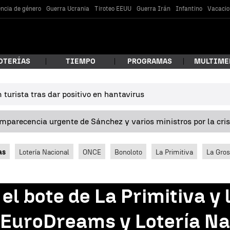
encia de género
Guerra Ucrania
Tiroteo EEUU
Guerra Irán
Infantino
Vacacio
OTERÍAS
TIEMPO
PROGRAMAS
MULTIME
turista tras dar positivo en hantavirus
 estás buscando?
omparecencia urgente de Sánchez y varios ministros por la cri
as
Lotería Nacional
ONCE
Bonoloto
La Primitiva
La Gro
el bote de La Primitiva y 
car
 EuroDreams y Lotería Na