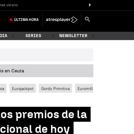
nes verano
ÚLTIMA
HORA
DIA
SERIES
NEWSLETTER
sis en Ceuta
ssa
Eurojackpot
Gordo Primitiva
Euromillones
los premios de la
cional de hoy