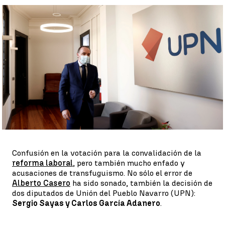
La crisis abierta en UPN por los votos de los díscolos |
EFE
Antena 3 Noticias |
Rosa María Salcedo
Publicado:
04 de febrero de 2022, 15:52
Whatsapp
Facebook
X
Linkedin
Confusión en la votación para la convalidación de la
reforma laboral
, pero también mucho enfado y
acusaciones de transfuguismo. No sólo el error de
Alberto Casero
ha sido sonado, también la decisión de
dos diputados de Unión del Pueblo Navarro (UPN):
Sergio Sayas y Carlos García Adanero
.