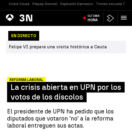
Crisis Ceuta
Playas Donosti
Explosión Damasco
Tiroteo escuela Taila
Antena
ÚLTIMA
Noticias
3
HORA
EN DIRECTO
Felipe VI prepara una visita histórica a Ceuta
REFORMA LABORAL
La crisis abierta en UPN por los
votos de los díscolos
El presidente de UPN ha pedido que los
diputados que votaron 'no' a la reforma
laboral entreguen sus actas.