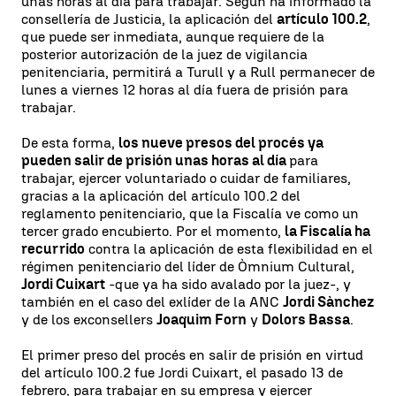
unas horas al día para trabajar. Según ha informado la
consellería de Justicia, la aplicación del
artículo 100.2
,
que puede ser inmediata, aunque requiere de la
posterior autorización de la juez de vigilancia
penitenciaria, permitirá a Turull y a Rull permanecer de
lunes a viernes 12 horas al día fuera de prisión para
trabajar.
De esta forma,
los nueve presos del procés ya
pueden salir de prisión unas horas al día
para
trabajar, ejercer voluntariado o cuidar de familiares,
gracias a la aplicación del artículo 100.2 del
reglamento penitenciario, que la Fiscalía ve como un
tercer grado encubierto. Por el momento,
la Fiscalía ha
recurrido
contra la aplicación de esta flexibilidad en el
régimen penitenciario del líder de Òmnium Cultural,
Jordi Cuixart
-que ya ha sido avalado por la juez-, y
también en el caso del exlíder de la ANC
Jordi Sànchez
y de los exconsellers
Joaquim Forn
y
Dolors Bassa
.
El primer preso del procés en salir de prisión en virtud
del artículo 100.2 fue Jordi Cuixart, el pasado 13 de
febrero, para trabajar en su empresa y ejercer