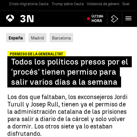
Crisis migratoria Ceuta
Trump sobre Ceuta
Violencia de género
Guerra U
Antena
ÚLTIMA
Noticias
3
HORA
España
Madrid
Barcelona
PERMISO DE LA GENERALITAT
Todos los políticos presos por el
'procés' tienen permiso para
salir varios días a la semana
Los dos que faltaban, los exconsejeros Jordi
Turull y Josep Rull, tienen ya el permiso de
la administración catalana de las prisiones
para salir a diario de la cárcel y solo volver
a dormir. Los otros siete ya lo estaban
disfrutando.