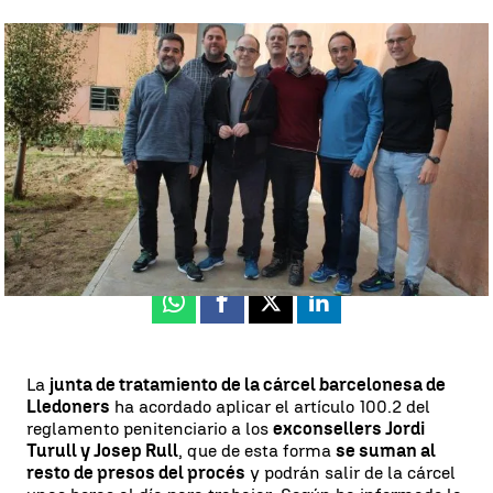
Todos los políticos presos por el 'procés' tienen permiso para salir
varios días a la semana |
Antena 3 Noticias
Barcelona
Antena 3 Noticias
Actualizado:
05 de marzo de 2020, 20:38
Publicado:
05 de marzo de 2020, 17:18
Whatsapp
Facebook
X
Linkedin
La
junta de tratamiento de la cárcel barcelonesa de
Lledoners
ha acordado aplicar el artículo 100.2 del
reglamento penitenciario a los
exconsellers Jordi
Turull y Josep Rull
, que de esta forma
se suman al
resto de presos del procés
y podrán salir de la cárcel