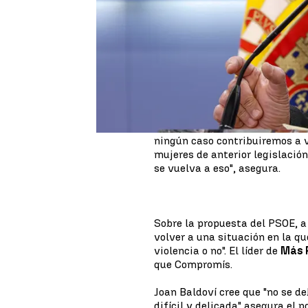
El
PSOE
ha dado el primer pas
reformar el sólo sí es sí
pero 
cuentan con el apoyo de sus s
atrás y "deshacer ese avance f
cuentan, de momento, con los v
El tema del
consentimiento
e
ERC y EH Bildu
ya han adelanta
defiende la ministra de Igua
bastante claro sobre este asunt
ningún caso contribuiremos a vo
mujeres de anterior legislación
se vuelva a eso", asegura.
Sobre la propuesta del PSOE, 
volver a una situación en la qu
violencia o no". El líder de
Más 
que Compromís.
Joan Baldoví cree que "no se de
difícil y delicada" asegura el