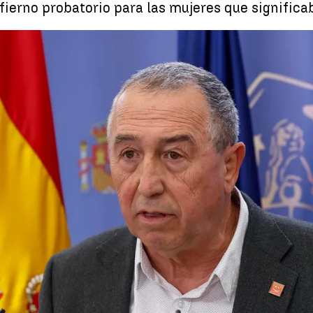
nfierno probatorio para las mujeres que significab
Los aliado
Whatsapp
Facebook
X
Linkedin