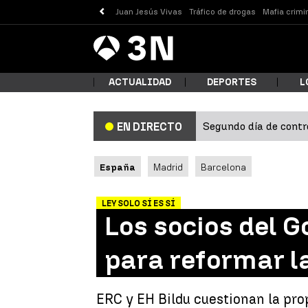
Juan Jesús Vivas
Tráfico de drogas
Mafia crimi
Antena
Noticias
3
ACTUALIDAD
DEPORTES
L
Segundo día de contro
EN DIRECTO
¿Qué
España
Madrid
Barcelona
LEY SOLO SÍ ES SÍ
Los socios del G
para reformar la 
Busc
ERC y EH Bildu cuestionan la pro