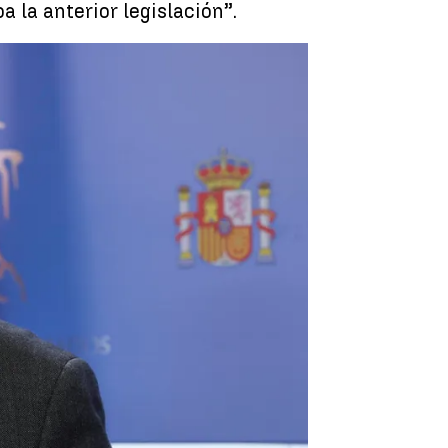
a la anterior legislación”.
s del Gobierno se posicionan junto a Igualdad |
EFE