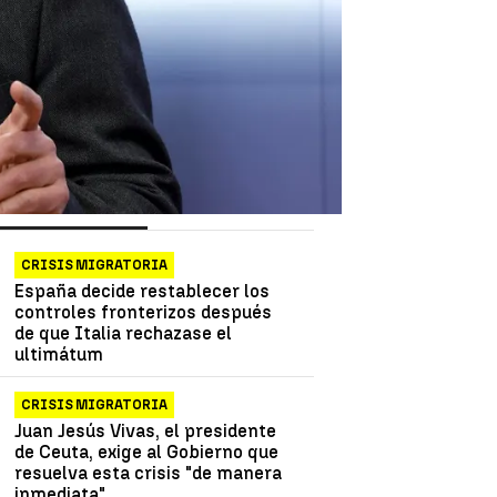
as más vistas
Lo último
CRISIS MIGRATORIA
España decide restablecer los
controles fronterizos después
de que Italia rechazase el
ultimátum
CRISIS MIGRATORIA
Juan Jesús Vivas, el presidente
de Ceuta, exige al Gobierno que
resuelva esta crisis "de manera
inmediata"