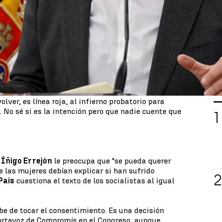
o, presentar una
proposición de ley para
no le será fácil sacarla adelante. Los socialistas no
ocios de
Podemos
que se niegan a dar marcha
eminista que trajo la ley" . Pero es que tampoco
otos de sus socios de investidura.
s lo que más preocupa a los aliados del Gobierno.
do que se posicionan junto a las
tesis que
ldad
,
Irene Montero. Gabriel Rufián ha sido
L
o. "Lo que no se puede, y se lo adelanto, es que
lver, es línea roja, al infierno probatorio para
. No sé si es la intención pero que nadie cuente que
a
Íñigo Errejón
le preocupa que "se pueda querer
e las mujeres debían explicar si han sufrido
País
cuestiona el texto de los socialistas al igual
be de tocar el consentimiento. Es una decisión
 portavoz de Compromís en el Congreso, aunque