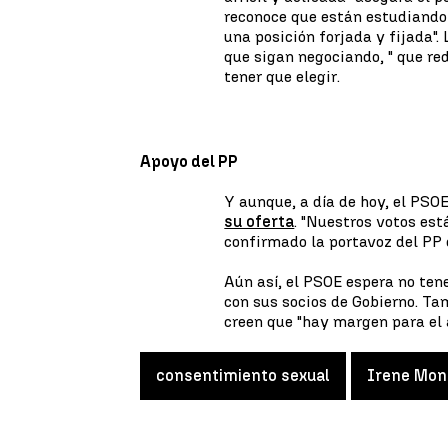
reconoce que están estudiando
una posición forjada y fijada"
que sigan negociando, " que re
tener que elegir.
Apoyo del PP
Y aunque, a día de hoy, el PSOE
su oferta
. "Nuestros votos es
confirmado la portavoz del PP
Aún así, el PSOE espera no tene
con sus socios de Gobierno. Ta
creen que "hay margen para el a
consentimiento sexual
Irene Mon