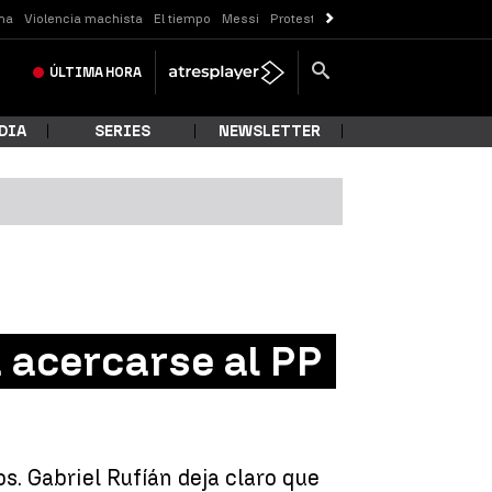
ma
Violencia machista
El tiempo
Messi
Protestas Sóller
Crisis Ceuta
ÚLTIMA
HORA
DIA
SERIES
NEWSLETTER
a acercarse al PP
s. Gabriel Rufíán deja claro que