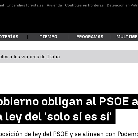
nal
Incendios forestales
Vivienda
Controles en fronteras
Detención en Pal
OTERÍAS
TIEMPO
PROGRAMAS
MULTIME
les a los viajeros de Italia
 estás buscando?
obierno obligan al PSOE 
ley del 'solo sí es sí'
ar
posición de ley del PSOE y se alinean con Podemo