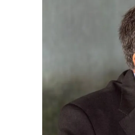
Madrid
Antena 3 Noticias
Actualizado:
05 de julio de 2019, 15:26
Publicado:
04 de julio de 2019, 23:15
Félix Sanz Roldán dejará este v
Inteligencia (CNI) después d
inteligencia españoles
, y baj