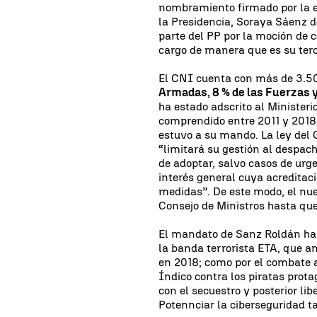
nombramiento firmado por la e
la Presidencia, Soraya Sáenz d
parte del PP por la moción de 
cargo de manera que es su terc
El CNI cuenta con más de 3.50
Armadas, 8 % de las Fuerzas 
ha estado adscrito al Ministeri
comprendido entre 2011 y 2018
estuvo a su mando. La ley del 
“limitará su gestión al despac
de adoptar, salvo casos de urg
interés general cuya acreditaci
medidas”. De este modo, el nue
Consejo de Ministros hasta qu
El mandato de Sanz Roldán ha 
la banda terrorista ETA, que an
en 2018; como por el combate a
Índico contra los piratas pro
con el secuestro y posterior li
Potennciar la ciberseguridad t