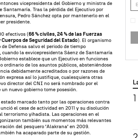
ntonces vicepresidenta del Gobierno y ministra de
e Santamaría. Tras la pérdida del Ejecutivo por
censura, Pedro Sánchez opta por mantenerlo en el
er presidente.
0 efectivos (
66 % civiles, 24 % de las Fuerzas
y Cuerpos de Seguridad del Estado
). El organismo
o de Defensa salvo el periodo de tiempo
, cuando la exvicepresidenta Sáenz de Santamaría
Gobierno establece que un Ejecutivo en funciones
ho ordinario de los asuntos públicos, absteniéndose
encia debidamente acreditados o por razones de
ón expresa así lo justifique, cualesquiera otras
L
vo director del CNI no será nombrado por el
e un nuevo gobierno tome posesión.
estado marcado tanto por las operaciones contra
unció el cese de actividad en 2011 y su disolución
l terrorismo yihadista. Las operaciones en el
tagonizaron también sus momentos más relevantes
beración del pesquero ‘Alakrana’ en 2009.
ambién ha acaparado parte de su gestión.