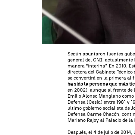
partidos políticos. El Consejo 
condecoración en señal de recon
dedicación tanto como militar 
concluye su mandato -finaliza 
años), según remarcaron a Ser
podrá nombrar a su sustituto p
gubernamentales.
Según apuntaron fuentes guber
general del CNI, actualmente P
manera “interina". En 2010, E
directora del Gabinete Técnico 
se convertirá en la primera al f
ha sido la persona que más ti
en 2002), aunque al frente de l
Emilio Alonso Manglano como d
Defensa (Cesid) entre 1981 y 19
último gobierno socialista de J
Defensa Carme Chacón, continuó
Mariano Rajoy al Palacio de la 
Después, el 4 de julio de 2014,