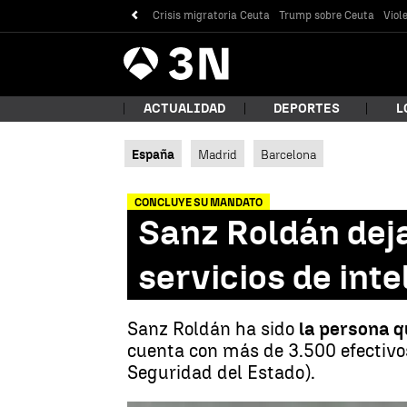
Crisis migratoria Ceuta
Trump sobre Ceuta
Viol
Antena
Noticias
3
ACTUALIDAD
DEPORTES
L
España
Madrid
Barcelona
¿Qué
CONCLUYE SU MANDATO
Sanz Roldán deja
servicios de inte
Sanz Roldán ha sido
la persona q
cuenta con más de 3.500 efectivos
Seguridad del Estado).
Bus