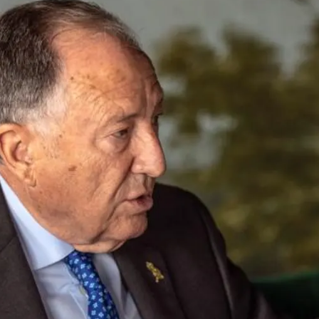
Sanz Roldán deja el CNI tras diez años al frent
Whatsapp
Facebook
X
Linkedin
iernes de ser director del Centro Nacional de
e
diez años al frente de los servicios de
o las órdenes de tres gobiernos distintos de dos