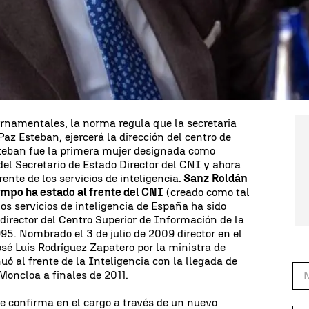
de Ministros le concederá este viernes una
ocimiento por su servicio al país, en su
como civil. Sanz Roldán deja el CNI porque
su segunda renovación- y por jubilación (tiene 74
vimedia fuentes gubernamentales. El Gobierno no
or encontrarse en funciones, según fuentes
namentales, la norma regula que la secretaria
az Esteban, ejercerá la dirección del centro de
steban fue la primera mujer designada como
del Secretario de Estado Director del CNI y ahora
rente de los servicios de inteligencia.
Sanz Roldán
empo ha estado al frente del CNI
(creado como tal
os servicios de inteligencia de España ha sido
irector del Centro Superior de Información de la
95. Nombrado el 3 de julio de 2009 director en el
osé Luis Rodríguez Zapatero por la ministra de
 al frente de la Inteligencia con la llegada de
Moncloa a finales de 2011.
 le confirma en el cargo a través de un nuevo