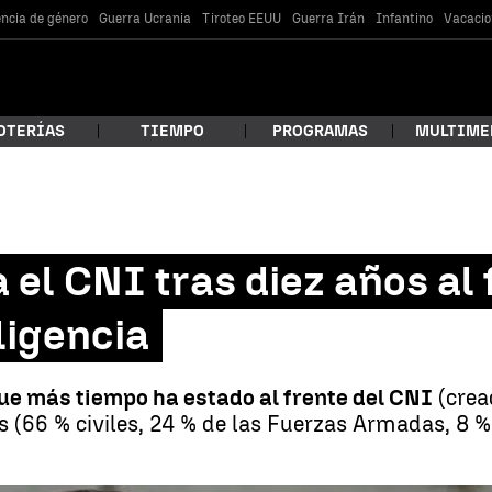
encia de género
Guerra Ucrania
Tiroteo EEUU
Guerra Irán
Infantino
Vacacio
OTERÍAS
TIEMPO
PROGRAMAS
MULTIME
 estás buscando?
 el CNI tras diez años al 
ligencia
ue más tiempo ha estado al frente del CNI
(crea
 (66 % civiles, 24 % de las Fuerzas Armadas, 8 %
car