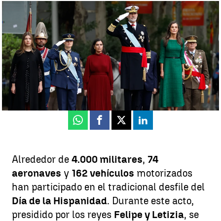
Así ha sido el Desfile Militar por el Día de la Hispanidad 2025 |
EFE
Neila Gallego
Actualizado:
12 de octubre de 2025, 15:31
Publicado:
12 de octubre de 2025, 10:46
Whatsapp
Facebook
X
Linkedin
Alrededor de
4.000 militares
,
74
aeronaves
y
162 vehículos
motorizados
han participado en el tradicional desfile del
Día de la Hispanidad
. Durante este acto,
presidido por los reyes
Felipe y Letizia
, se