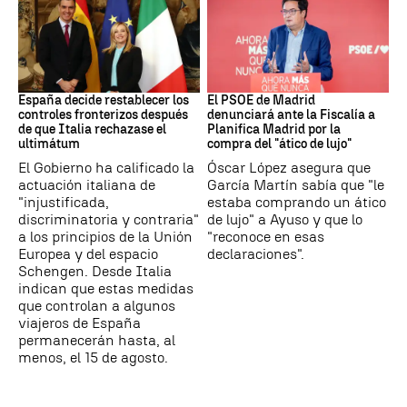
CRISIS MIGRATORIA
PSOE MADRID
España decide restablecer los
El PSOE de Madrid
controles fronterizos después
denunciará ante la Fiscalía a
de que Italia rechazase el
Planifica Madrid por la
ultimátum
compra del "ático de lujo"
El Gobierno ha calificado la
Óscar López asegura que
actuación italiana de
García Martín sabía que "le
"injustificada,
estaba comprando un ático
discriminatoria y contraria"
de lujo" a Ayuso y que lo
a los principios de la Unión
"reconoce en esas
Europea y del espacio
declaraciones".
Schengen. Desde Italia
indican que estas medidas
que controlan a algunos
viajeros de España
permanecerán hasta, al
menos, el 15 de agosto.