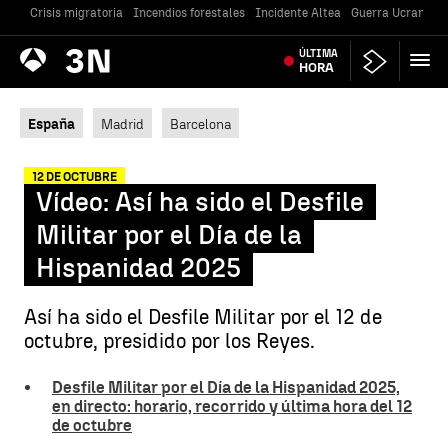
Crisis migratoria
Incendios forestales
Incidente Altea
Guerra Ucrania
Antena
ÚLTIMA
Noticias
3
HORA
España
Madrid
Barcelona
12 DE OCTUBRE
Vídeo: Así ha sido el Desfile
Militar por el Día de la
Hispanidad 2025
Así ha sido el Desfile Militar por el 12 de
octubre, presidido por los Reyes.
Desfile Militar por el Día de la Hispanidad 2025,
en directo: horario, recorrido y última hora del 12
de octubre