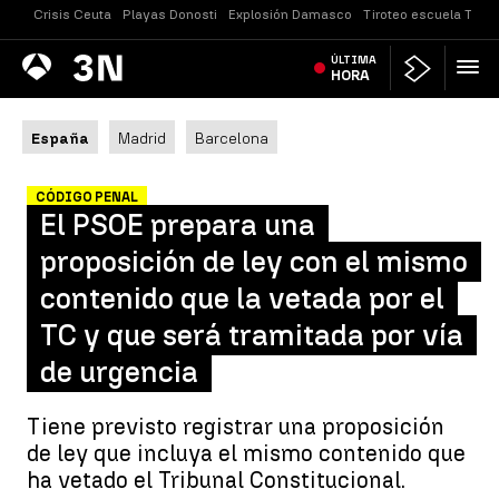
Crisis Ceuta
Playas Donosti
Explosión Damasco
Tiroteo escuela Taila
Antena
ÚLTIMA
Noticias
3
HORA
España
Madrid
Barcelona
CÓDIGO PENAL
El PSOE prepara una
proposición de ley con el mismo
contenido que la vetada por el
TC y que será tramitada por vía
de urgencia
Tiene previsto registrar una proposición
de ley que incluya el mismo contenido que
ha vetado el Tribunal Constitucional.