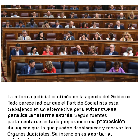
Plan B del Ejecutivo tras la decisión del Constitucional |
EFE
Ana M. Castaño
Publicado:
21 de diciembre de 2022, 08:22
Whatsapp
Facebook
X
Linkedin
La reforma judicial continúa en la agenda del Gobierno.
Todo parece indicar que el Partido Socialista está
trabajando en un alternativa para
evitar que se
paralice la reforma exprés
. Según fuentes
parlamentarias estaría preparando una
proposición
de ley
con que la que puedan desbloquear y renovar los
Órganos Judiciales. Su intención es
acortar al